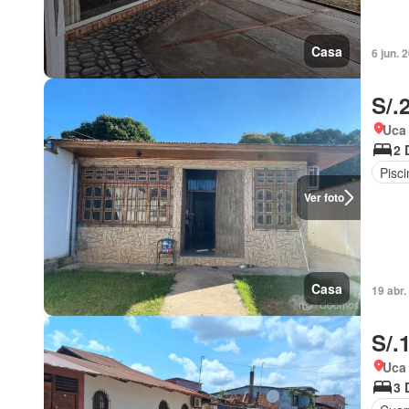
Casa
6 jun.
S/.
Uca
2 
Pisci
Ver foto
Casa
19 abr
S/.
Uca
3 