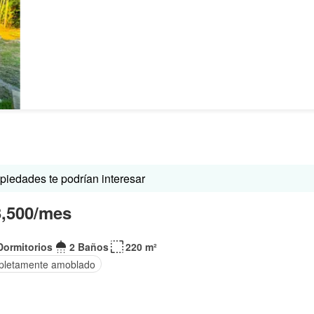
iedades te podrían interesar
3,500/mes
Dormitorios
2 Baños
220 m²
letamente amoblado