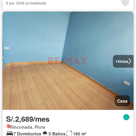
9 jun. 2026 en babilonia
14
fotos
Casa
S/.2,689/mes
Rinconada, Piura
7 Dormitorios
5 Baños
180 m²