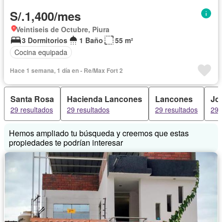
S/.1,400/mes
Veintiseis de Octubre, Piura
3 Dormitorios
1 Baño
55 m²
Cocina equipada
Hace 1 semana, 1 día en - Re/Max Fort 2
Santa Rosa
Hacienda Lancones
Lancones
Jo
29 resultados
29 resultados
29 resultados
29 
Hemos ampliado tu búsqueda y creemos que estas
propiedades te podrían interesar