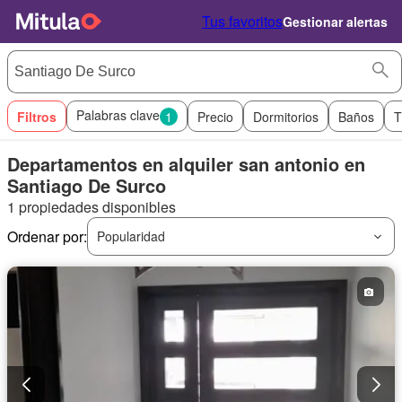
Tus favoritos
Gestionar alertas
Palabras clave
Filtros
1
Precio
Dormitorios
Baños
T
Departamentos en alquiler san antonio en
Santiago De Surco
1 propiedades disponibles
Ordenar por:
Popularidad