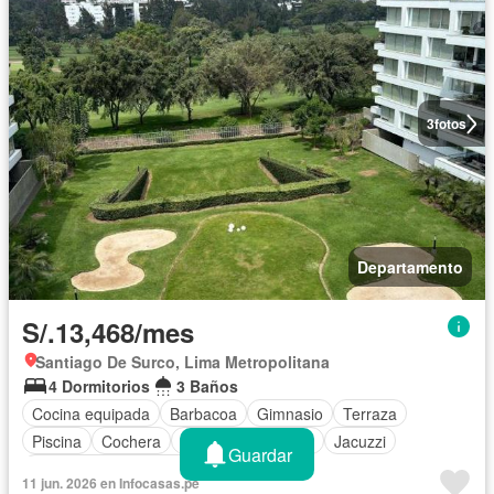
3
fotos
Departamento
S/.13,468/mes
Santiago De Surco, Lima Metropolitana
4 Dormitorios
3 Baños
Cocina equipada
Barbacoa
Gimnasio
Terraza
Piscina
Cochera
Aire acondicionado
Jacuzzi
Guardar
Completamente amoblado
11 jun. 2026 en Infocasas.pe