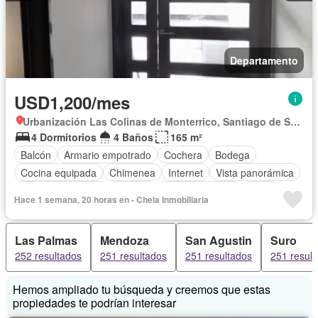
Departamento
USD1,200/mes
Urbanización Las Colinas de Monterrico, Santiago de Surco
4 Dormitorios
4 Baños
165 m²
Balcón
Armario empotrado
Cochera
Bodega
Cocina equipada
Chimenea
Internet
Vista panorámica
Cuarto de servicio
Terraza
Tanque de agua
Patio
Hace 1 semana, 20 horas en - Chela Inmobiliaria
Área infantil
Vigilante
Acceso para personas con discapacidad
Jardín
Las Palmas
Mendoza
San Agustin
Suro
Barbacoa
Gimnasio
Ascensor
Seguridad
Piscina
252 resultados
251 resultados
251 resultados
251 resul
Permite mascotas
Permite niños
Sin amoblar
Hemos ampliado tu búsqueda y creemos que estas
propiedades te podrían interesar