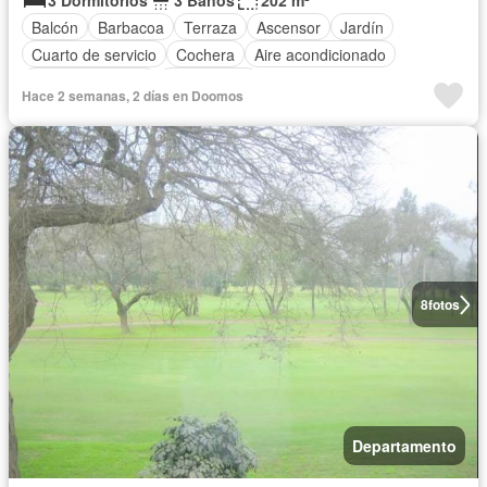
3 Dormitorios
3 Baños
202 m²
Balcón
Barbacoa
Terraza
Ascensor
Jardín
Cuarto de servicio
Cochera
Aire acondicionado
Cocina equipada
Sin amoblar
Hace 2 semanas, 2 días en Doomos
8
fotos
Departamento