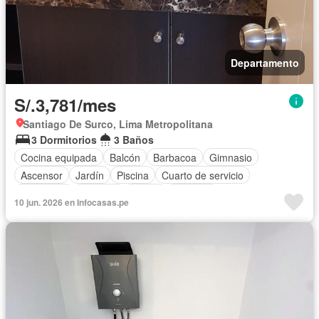
Departamento
S/.3,781/mes
Santiago De Surco, Lima Metropolitana
3 Dormitorios
3 Baños
Cocina equipada
Balcón
Barbacoa
Gimnasio
Ascensor
Jardín
Piscina
Cuarto de servicio
Seguridad
Cochera
Sauna
Vigilante
10 jun. 2026 en Infocasas.pe
Completamente amoblado