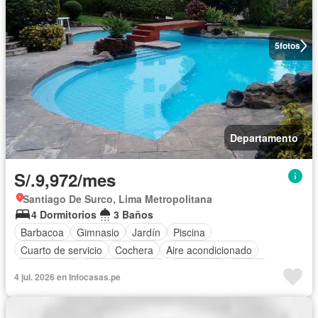
5
fotos
Departamento
S/.9,972/mes
Santiago De Surco, Lima Metropolitana
4 Dormitorios
3 Baños
Barbacoa
Gimnasio
Jardín
Piscina
Cuarto de servicio
Cochera
Aire acondicionado
Área infantil
Cocina equipada
Chimenea
Sauna
4 jul. 2026 en Infocasas.pe
Sin amoblar