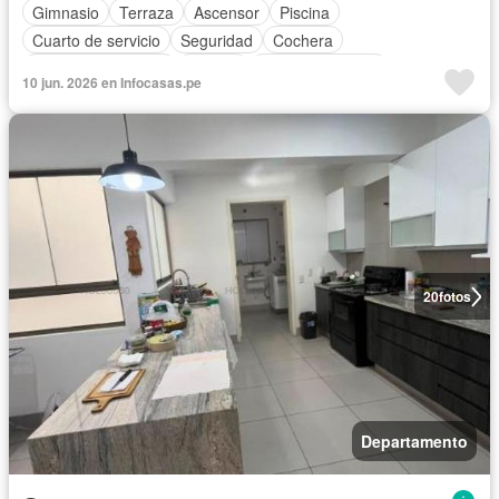
Gimnasio
Terraza
Ascensor
Piscina
Cuarto de servicio
Seguridad
Cochera
Aire acondicionado
Jacuzzi
Cocina equipada
10 jun. 2026 en Infocasas.pe
Completamente amoblado
20
fotos
Departamento