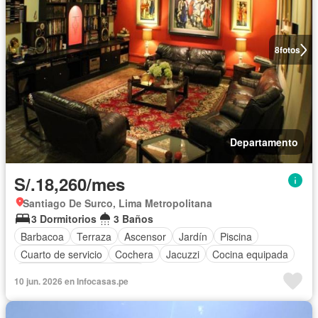
8
fotos
Departamento
S/.18,260/mes
Santiago De Surco, Lima Metropolitana
3 Dormitorios
3 Baños
Barbacoa
Terraza
Ascensor
Jardín
Piscina
Cuarto de servicio
Cochera
Jacuzzi
Cocina equipada
Completamente amoblado
10 jun. 2026 en Infocasas.pe