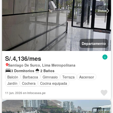
3
fotos
Departamento
S/.4,136/mes
Santiago De Surco, Lima Metropolitana
3 Dormitorios
2 Baños
Balcón
Barbacoa
Gimnasio
Terraza
Ascensor
Jardín
Cochera
Cocina equipada
Completamente amoblado
11 jun. 2026 en Infocasas.pe