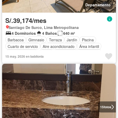
Departamento
S/.39,174/mes
Santiago De Surco, Lima Metropolitana
4 Dormitorios
4 Baños
640 m²
Barbacoa
Gimnasio
Terraza
Jardín
Piscina
Cuarto de servicio
Aire acondicionado
Área infantil
Cocina equipada
Sauna
Completamente amoblado
15 may. 2026 en babilonia
15
fotos