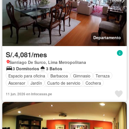
15
fotos
Departamento
S/.4,081/mes
Santiago De Surco, Lima Metropolitana
3 Dormitorios
3 Baños
Espacio para oficina
Barbacoa
Gimnasio
Terraza
Ascensor
Jardín
Cuarto de servicio
Cochera
Cocina equipada
Completamente amoblado
11 jun. 2026 en Infocasas.pe