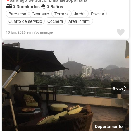
Santiago De Surco, Lima Metropolitana
3 Dormitorios
3 Baños
Barbacoa
Gimnasio
Terraza
Jardín
Piscina
Cuarto de servicio
Cochera
Área infantil
Cocina equipada
Sauna
Sin amoblar
10 jun. 2026 en Infocasas.pe
8
fotos
Departamento