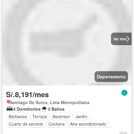
Ver foto
Departamento
S/.8,191/mes
Santiago De Surco, Lima Metropolitana
4 Dormitorios
3 Baños
Barbacoa
Terraza
Ascensor
Jardín
Cuarto de servicio
Cochera
Aire acondicionado
Jacuzzi
Cocina equipada
Chimenea
Sin amoblar