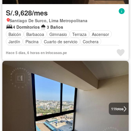
S/.9,628/mes
Santiago De Surco, Lima Metropolitana
4 Dormitorios
3 Baños
Balcón
Barbacoa
Gimnasio
Terraza
Ascensor
Jardín
Piscina
Cuarto de servicio
Cochera
Cocina equipada
Chimenea
Completamente amoblado
Hace 5 días, 6 horas en Infocasas.pe
11
fotos