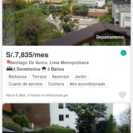
Departamento
S/.7,835/mes
Santiago De Surco, Lima Metropolitana
4 Dormitorios
3 Baños
Barbacoa
Terraza
Ascensor
Jardín
Cuarto de servicio
Cochera
Aire acondicionado
Jacuzzi
Cocina equipada
Chimenea
Sin amoblar
Hace 6 días, 6 horas en Infocasas.pe