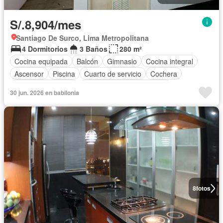
S/.8,904/mes
Santiago De Surco, Lima Metropolitana
4 Dormitorios
3 Baños
280 m²
Cocina equipada
Balcón
Gimnasio
Cocina integral
Ascensor
Piscina
Cuarto de servicio
Cochera
Aire acondicionado
Completamente amoblado
30 jun. 2026 en babilonia
8
fotos