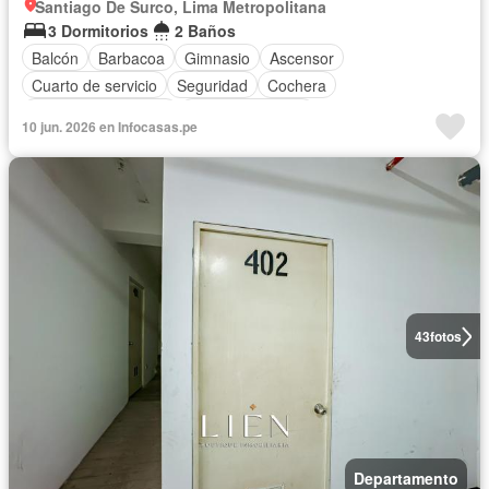
Santiago De Surco, Lima Metropolitana
3 Dormitorios
2 Baños
Balcón
Barbacoa
Gimnasio
Ascensor
Cuarto de servicio
Seguridad
Cochera
Entertainment room
Cocina equipada
10 jun. 2026 en Infocasas.pe
Completamente amoblado
43
fotos
Departamento