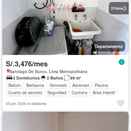
21
fotos
Departamento
S/.3,476/mes
Santiago De Surco, Lima Metropolitana
3 Dormitorios
2 Baños
69 m²
Balcón
Barbacoa
Gimnasio
Ascensor
Piscina
Cuarto de servicio
Seguridad
Cochera
Área infantil
Cocina equipada
Completamente amoblado
25 jun. 2026 en babilonia