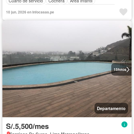
Cuarto de servicio
Cochera
Área infantil
Cocina equipada
Sauna
Completamente amoblado
10 jun. 2026 en Infocasas.pe
15
fotos
Departamento
S/.5,500/mes