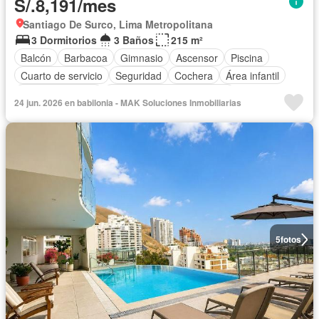
S/.8,191/mes
Santiago De Surco, Lima Metropolitana
3 Dormitorios
3 Baños
215 m²
Balcón
Barbacoa
Gimnasio
Ascensor
Piscina
Cuarto de servicio
Seguridad
Cochera
Área infantil
Cocina equipada
Completamente amoblado
24 jun. 2026 en babilonia - MAK Soluciones Inmobiliarias
5
fotos