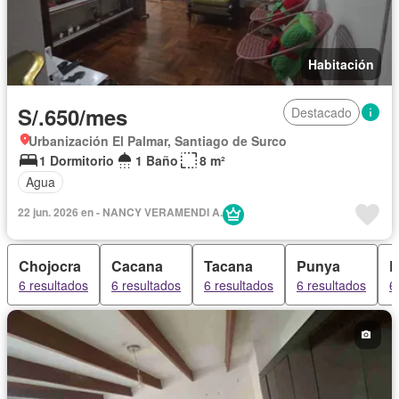
Habitación
S/.650/mes
Destacado
Urbanización El Palmar, Santiago de Surco
1 Dormitorio
1 Baño
8 m²
Agua
22 jun. 2026 en - NANCY VERAMENDI A.
Chojocra
Cacana
Tacana
Punya
P
6 resultados
6 resultados
6 resultados
6 resultados
6