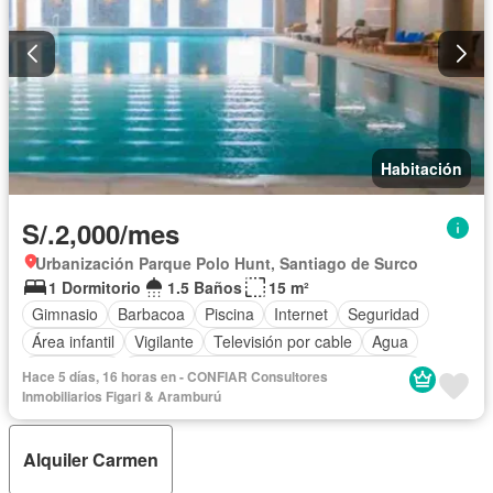
Habitación
S/.2,000/mes
Urbanización Parque Polo Hunt, Santiago de Surco
1 Dormitorio
1.5 Baños
15 m²
Gimnasio
Barbacoa
Piscina
Internet
Seguridad
Área infantil
Vigilante
Televisión por cable
Agua
Electricidad
Acceso para personas con discapacidad
Hace 5 días, 16 horas en - CONFIAR Consultores
Cancha de tenis
Balcón
Armario empotrado
Ascensor
Inmobiliarios Figari & Aramburú
Gas natural
Wifi
Completamente amoblado
Alquiler Carmen