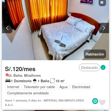
Habitación
S/.120/mes
Destacado
Ur. Balta, Miraflores
1 Dormitorio
1 Baño
10 m²
Internet
Televisión por cable
Agua
Electricidad
Completamente amoblado
Hace 1 semana, 6 días en - IMPERIAL INN MIRAFLORES
S.A.C.