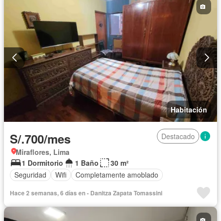
Habitación
S/.700/mes
Destacado
Miraflores, Lima
1 Dormitorio
1 Baño
30 m²
Seguridad
Wifi
Completamente amoblado
Hace 2 semanas, 6 días en - Danitza Zapata Tomassini