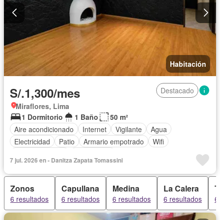
Habitación
S/.1,300/mes
Destacado
Miraflores, Lima
1 Dormitorio
1 Baño
50 m²
Aire acondicionado
Internet
Vigilante
Agua
Electricidad
Patio
Armario empotrado
Wifi
Tanque de agua
Sin amoblar
7 jul. 2026 en - Danitza Zapata Tomassini
Zonos
Capullana
Medina
La Calera
T
6 resultados
6 resultados
6 resultados
6 resultados
6