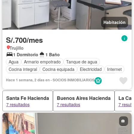
Habitación
S/.700/mes
Trujillo
1 Dormitorio
1 Baño
Agua
Armario empotrado
Tanque de agua
Cocina integral
Cocina equipada
Electricidad
Internet
Televisión por cable
Wifi
Completamente amoblado
Hace 1 semana, 2 días en - SOCIOS INMOBILIARIOS
Santa Fe Hacienda
Buenos Aires Hacienda
La Cap
7 resultados
7 resultados
7 result