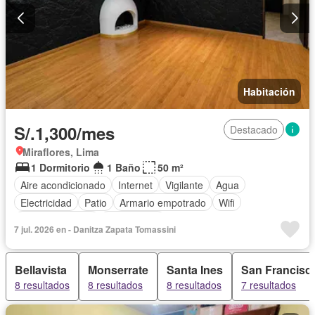
Habitación
S/.1,300/mes
Destacado
Miraflores, Lima
1 Dormitorio
1 Baño
50 m²
Aire acondicionado
Internet
Vigilante
Agua
Electricidad
Patio
Armario empotrado
Wifi
Tanque de agua
Sin amoblar
7 jul. 2026 en - Danitza Zapata Tomassini
Bellavista
Monserrate
Santa Ines
San Francisc
8 resultados
8 resultados
8 resultados
7 resultados