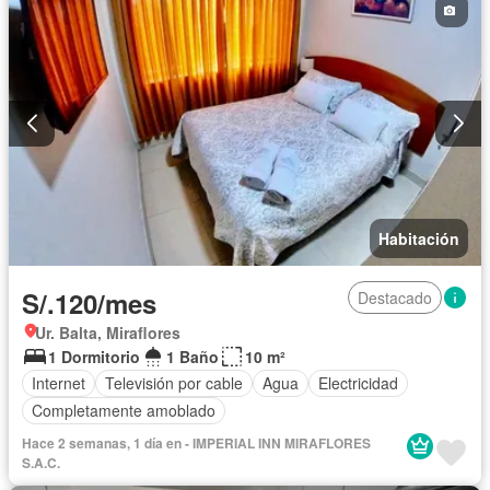
Habitación
S/.120/mes
Destacado
Ur. Balta, Miraflores
1 Dormitorio
1 Baño
10 m²
Internet
Televisión por cable
Agua
Electricidad
Completamente amoblado
Hace 2 semanas, 1 día en - IMPERIAL INN MIRAFLORES
S.A.C.