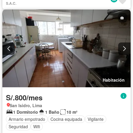
S.A.C.
Habitación
S/.800/mes
San Isidro, Lima
1 Dormitorio
1 Baño
10 m²
Armario empotrado
Cocina equipada
Vigilante
Seguridad
Wifi