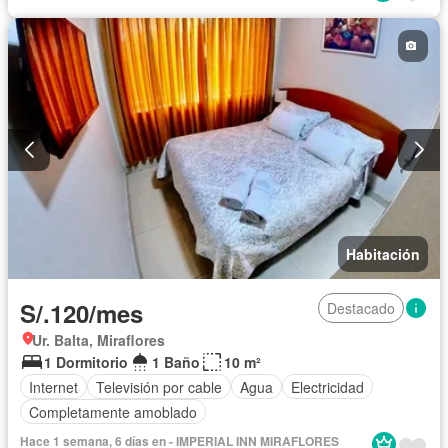
Habitación
S/.120/mes
Destacado
Ur. Balta, Miraflores
1 Dormitorio
1 Baño
10 m²
Internet
Televisión por cable
Agua
Electricidad
Completamente amoblado
Hace 1 semana, 6 días en - IMPERIAL INN MIRAFLORES