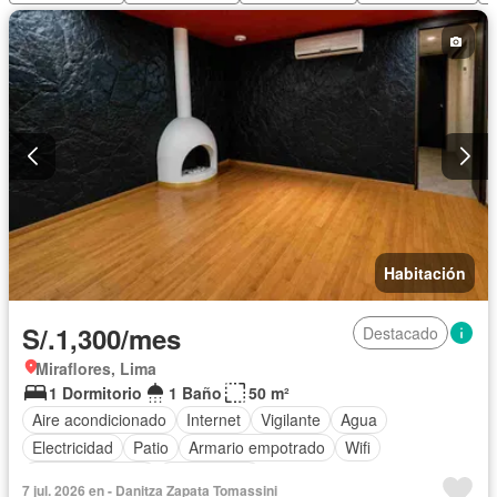
Habitación
S/.1,300/mes
Destacado
Miraflores, Lima
1 Dormitorio
1 Baño
50 m²
Aire acondicionado
Internet
Vigilante
Agua
Electricidad
Patio
Armario empotrado
Wifi
Tanque de agua
Sin amoblar
7 jul. 2026 en - Danitza Zapata Tomassini