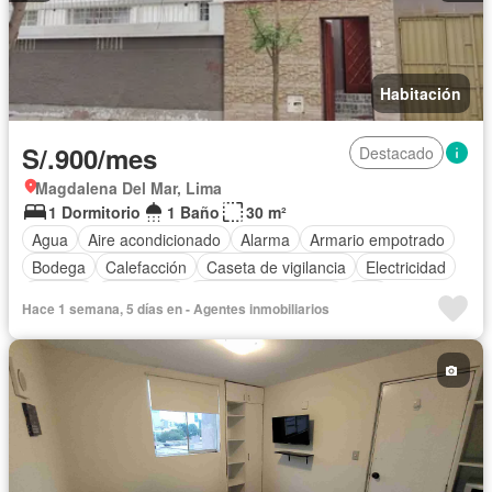
Habitación
S/.900/mes
Destacado
Magdalena Del Mar, Lima
1 Dormitorio
1 Baño
30 m²
Agua
Aire acondicionado
Alarma
Armario empotrado
Bodega
Calefacción
Caseta de vigilancia
Electricidad
Internet
Seguridad
Televisión por cable
Wifi
Hace 1 semana, 5 días en - Agentes inmobiliarios
Sin amoblar