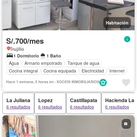
Habitación
S/.700/mes
Trujillo
1 Dormitorio
1 Baño
Agua
Armario empotrado
Tanque de agua
Cocina integral
Cocina equipada
Electricidad
Internet
Televisión por cable
Wifi
Completamente amoblado
Hace 1 semana, 5 horas en - SOCIOS INMOBILIARIOS
La Juliana
Lopez
Castillapata
Hacienda La 
6 resultados
6 resultados
6 resultados
6 resultados