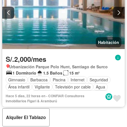
Habitación
S/.2,000/mes
Urbanización Parque Polo Hunt, Santiago de Surco
1 Dormitorio
1.5 Baños
15 m²
Gimnasio
Barbacoa
Piscina
Internet
Seguridad
Área infantil
Vigilante
Televisión por cable
Agua
Electricidad
Acceso para personas con discapacidad
Hace 5 días, 22 horas en - CONFIAR Consultores
Cancha de tenis
Balcón
Armario empotrado
Ascensor
Inmobiliarios Figari & Aramburú
Gas natural
Wifi
Completamente amoblado
Alquiler El Tablazo