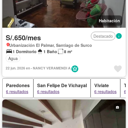
Habitación
S/.650/mes
Destacado
Urbanización El Palmar, Santiago de Surco
1 Dormitorio
1 Baño
8 m²
Agua
22 jun. 2026 en - NANCY VERAMENDI A.
Paredones
San Felipe De Vichayal
Viviate
T
6 resultados
6 resultados
6 resultados
6 