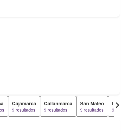
ca
Cajamarca
Callanmarca
San Mateo
Los Alizo
dos
9 resultados
9 resultados
9 resultados
9 resultado