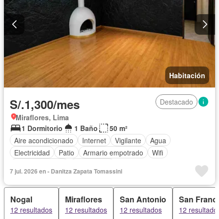
Habitación
S/.1,300/mes
Destacado
Miraflores, Lima
1 Dormitorio
1 Baño
50 m²
Aire acondicionado
Internet
Vigilante
Agua
Electricidad
Patio
Armario empotrado
Wifi
Tanque de agua
Sin amoblar
7 jul. 2026 en - Danitza Zapata Tomassini
Nogal
Miraflores
San Antonio
San Franc
12 resultados
12 resultados
12 resultados
12 resultado