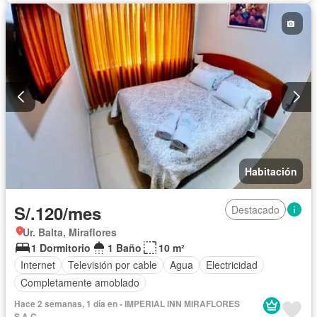
Habitación
S/.120/mes
Destacado
Ur. Balta, Miraflores
1 Dormitorio
1 Baño
10 m²
Internet
Televisión por cable
Agua
Electricidad
Completamente amoblado
Hace 2 semanas, 1 día en - IMPERIAL INN MIRAFLORES
S.A.C.