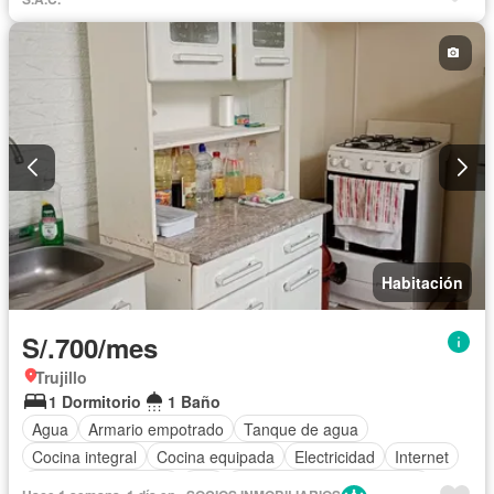
Habitación
S/.700/mes
Trujillo
1 Dormitorio
1 Baño
Agua
Armario empotrado
Tanque de agua
Cocina integral
Cocina equipada
Electricidad
Internet
Televisión por cable
Wifi
Completamente amoblado