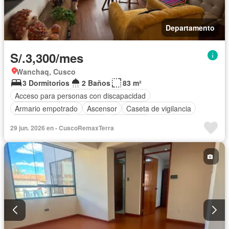
Departamento
S/.3,300/mes
Wanchaq, Cusco
3 Dormitorios
2 Baños
83 m²
Acceso para personas con discapacidad
Armario empotrado
Ascensor
Caseta de vigilancia
Cocina equipada
Internet
Seguridad
29 jun. 2026 en - CuscoRemaxTerra
Completamente amoblado