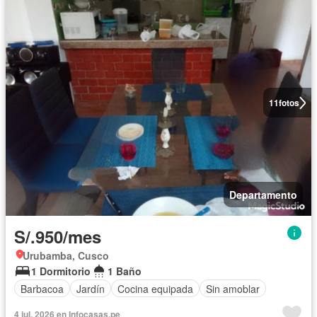
11
fotos
Departamento
S/.950/mes
Urubamba, Cusco
1 Dormitorio
1 Baño
Barbacoa
Jardín
Cocina equipada
Sin amoblar
4 jul. 2026 en Infocasas.pe