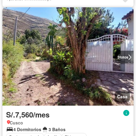
3
fotos
Casa
S/.7,560/mes
Cusco
4 Dormitorios
3 Baños