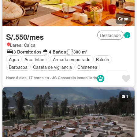
Casa
S/.550/mes
Destacado
Lares, Calca
3 Dormitorios
4 Baños
300 m²
Agua
Área infantil
Armario empotrado
Balcón
Barbacoa
Caseta de vigilancia
Chimenea
Cocina equipada
Cochera
Internet
Jardín
Seguridad
Hace 6 días, 17 horas en - JC Consorcio Inmobiliario
Terraza
Vista panorámica
Wifi
Permite niños
Completamente amoblado
1