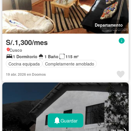
Departamento
S/.1,300/mes
Cusco
1 Dormitorio
1 Baño
115 m²
Cocina equipada
Completamente amoblado
19 abr. 2026 en Doomos
Guardar
Ver foto