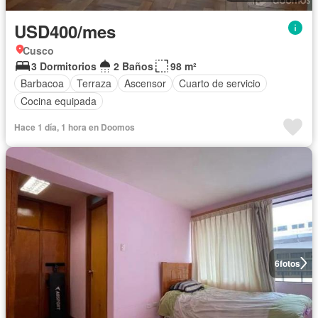
USD400/mes
Cusco
3 Dormitorios
2 Baños
98 m²
Barbacoa
Terraza
Ascensor
Cuarto de servicio
Cocina equipada
Hace 1 día, 1 hora en Doomos
6
fotos