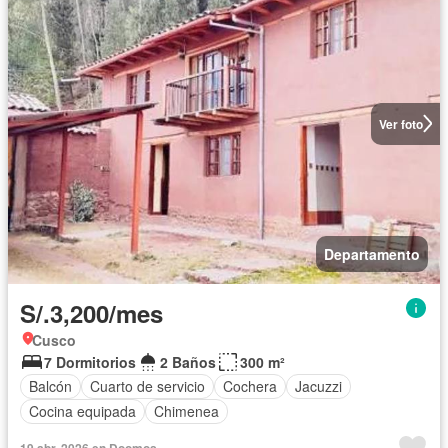
Ver foto
Departamento
S/.3,200/mes
Cusco
7 Dormitorios
2 Baños
300 m²
Balcón
Cuarto de servicio
Cochera
Jacuzzi
Cocina equipada
Chimenea
19 abr. 2026 en Doomos