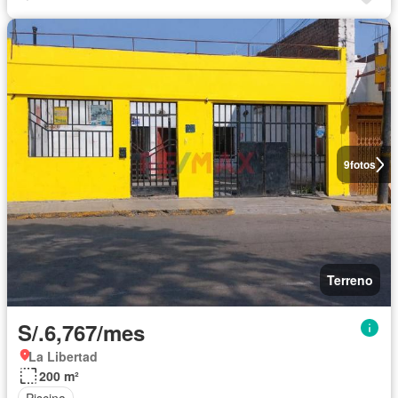
9
fotos
Terreno
S/.6,767/mes
La Libertad
200 m²
Piscina