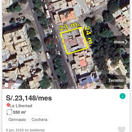
6
fotos
Terreno
S/.23,148/mes
La Libertad
550 m²
Gimnasio
Cochera
9 jun. 2026 en babilonia