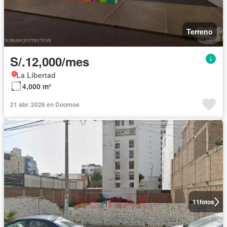
Terreno
S/.12,000/mes
La Libertad
4,000 m²
21 abr. 2026 en Doomos
11
fotos