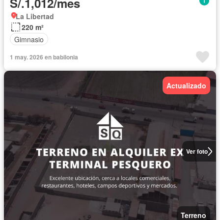
S/.1,012/mes
La Libertad
220 m²
Gimnasio
1 may. 2026 en babilonia
Actualizado
Ver foto
Terreno