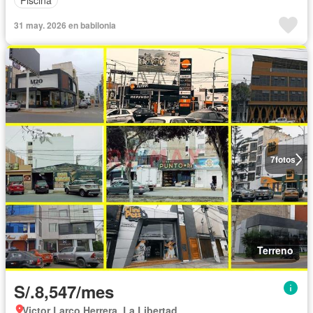
31 may. 2026 en babilonia
7
fotos
Terreno
S/.8,547/mes
Victor Larco Herrera, La Libertad