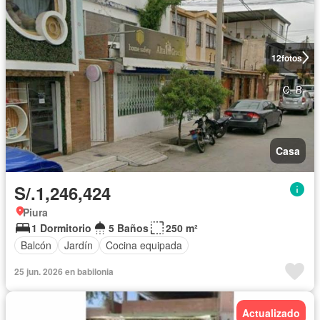
12
fotos
Casa
S/.1,246,424
Piura
1 Dormitorio
5 Baños
250 m²
Balcón
Jardín
Cocina equipada
25 jun. 2026 en babilonia
Actualizado