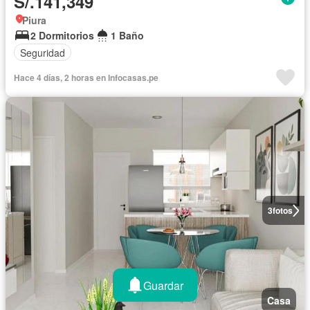
S/.141,349
Piura
2 Dormitorios
1 Baño
Seguridad
Hace 4 días, 2 horas en Infocasas.pe
3
fotos
Guardar
Casa