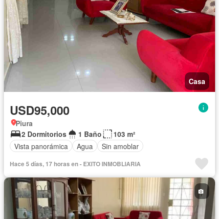
Casa
USD95,000
Piura
2 Dormitorios
1 Baño
103 m²
Vista panorámica
Agua
Sin amoblar
Hace 5 días, 17 horas en - EXITO INMOBLIARIA