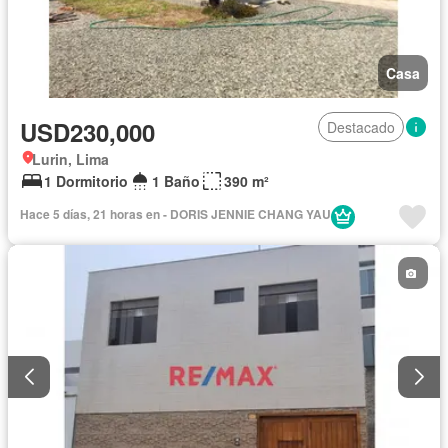
Casa
USD230,000
Destacado
Lurin, Lima
1 Dormitorio
1 Baño
390 m²
Hace 5 días, 21 horas en - DORIS JENNIE CHANG YAU