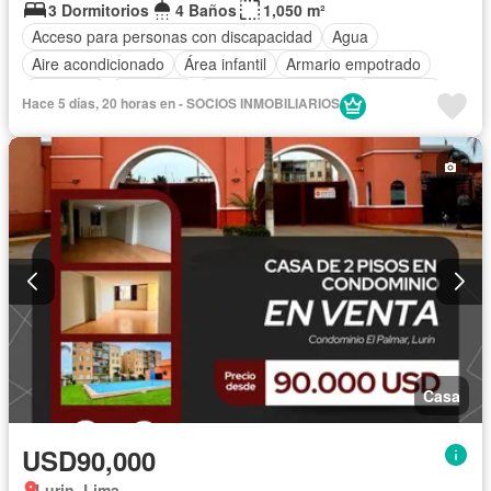
3 Dormitorios
4 Baños
1,050 m²
Acceso para personas con discapacidad
Agua
Aire acondicionado
Área infantil
Armario empotrado
Barbacoa
Biblioteca
Caseta de vigilancia
Chimenea
Hace 5 días, 20 horas en - SOCIOS INMOBILIARIOS
Tanque de agua
Cocina equipada
Cuarto de servicio
Cochera
Internet
Jardín
Patio
Seguridad
Terraza
Wifi
Sin amoblar
Casa
USD90,000
Lurin, Lima