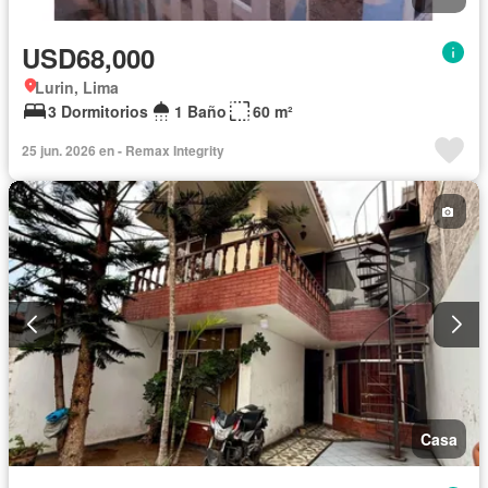
USD68,000
Lurin, Lima
3 Dormitorios
1 Baño
60 m²
25 jun. 2026 en - Remax Integrity
Casa