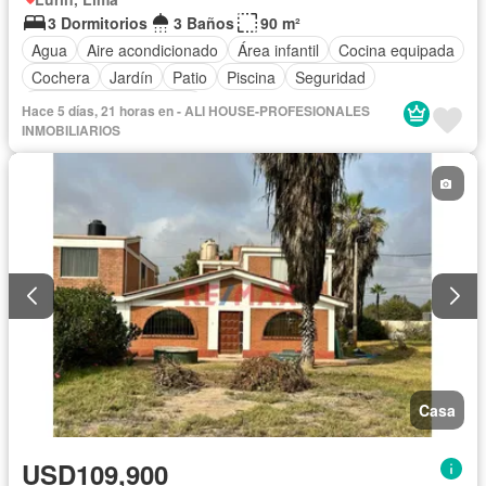
3 Dormitorios
3 Baños
90 m²
Agua
Aire acondicionado
Área infantil
Cocina equipada
Cochera
Jardín
Patio
Piscina
Seguridad
Parcialmente amoblado
Hace 5 días, 21 horas en - ALI HOUSE-PROFESIONALES
INMOBILIARIOS
Casa
USD109,900