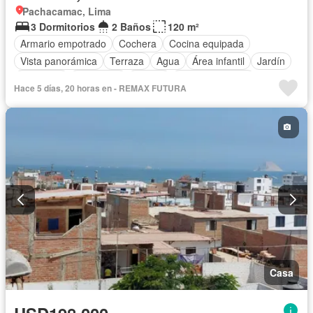
Pachacamac, Lima
3 Dormitorios
2 Baños
120 m²
Armario empotrado
Cochera
Cocina equipada
Vista panorámica
Terraza
Agua
Área infantil
Jardín
Barbacoa
Seguridad
Piscina
Cancha de tenis
Hace 5 días, 20 horas en - REMAX FUTURA
Casa