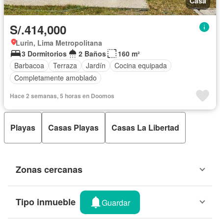
Casa
S/.414,000
Lurin, Lima Metropolitana
3 Dormitorios
2 Baños
160 m²
Barbacoa
Terraza
Jardín
Cocina equipada
Completamente amoblado
Hace 2 semanas, 5 horas en Doomos
Playas
Casas Playas
Casas La Libertad
Zonas cercanas
Tipo inmueble
Guardar