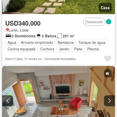
Casa
USD340,000
Destacado
Lurin, Lima
3 Dormitorios
2 Baños
251 m²
Agua
Armario empotrado
Barbacoa
Tanque de agua
Cocina equipada
Cochera
Jardín
Patio
Piscina
Vigilante
Terraza
Completamente amoblado
Hace 5 días, 21 horas en - Caramelia Inmuebles