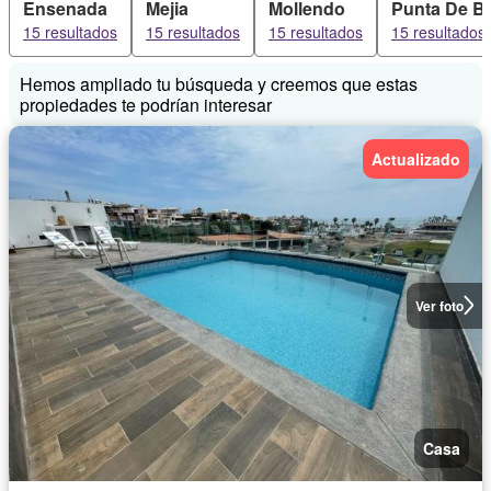
Ensenada
Mejia
Mollendo
Punta De 
Completamente amoblado
15 resultados
15 resultados
15 resultados
15 resultados
Hemos ampliado tu búsqueda y creemos que estas
propiedades te podrían interesar
Actualizado
Ver foto
Casa