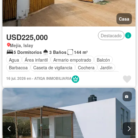
Casa
USD225,000
Destacado
Mejía, Islay
5 Dormitorios
3 Baños
144 m²
Agua
Área infantil
Armario empotrado
Balcón
Barbacoa
Caseta de vigilancia
Cochera
Jardín
Seguridad
Terraza
Vista panorámica
Sin amoblar
16 jul. 2026 en - ATIQA INMOBILIARIA