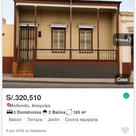
11
fotos
Casa
S/.320,510
Mollendo, Arequipa
3 Dormitorios
2 Baños
185 m²
Balcón
Terraza
Jardín
Cocina equipada
9 jun. 2026 en babilonia