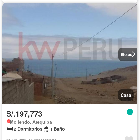
6
fotos
Casa
S/.197,773
Mollendo, Arequipa
2 Dormitorios
1 Baño
11 jun. 2026 en Infocasas.pe