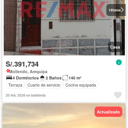
19
fotos
Casa
S/.391,734
Mollendo, Arequipa
4 Dormitorios
2 Baños
140 m²
Terraza
Cuarto de servicio
Cocina equipada
20 feb. 2026 en babilonia
Actualizado