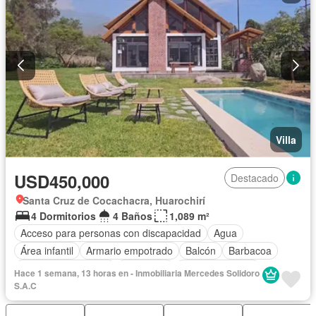
Villa
USD450,000
Destacado
Santa Cruz de Cocachacra, Huarochirí
4 Dormitorios
4 Baños
1,089 m²
Acceso para personas con discapacidad
Agua
Área infantil
Armario empotrado
Balcón
Barbacoa
Caseta de vigilancia
Chimenea
Tanque de agua
Hace 1 semana, 13 horas en - Inmobiliaria Mercedes Solidoro
Cocina equipada
Cuarto de servicio
Cochera
Jardín
S.A.C
Patio
Piscina
Seguridad
Terraza
Vista panorámica