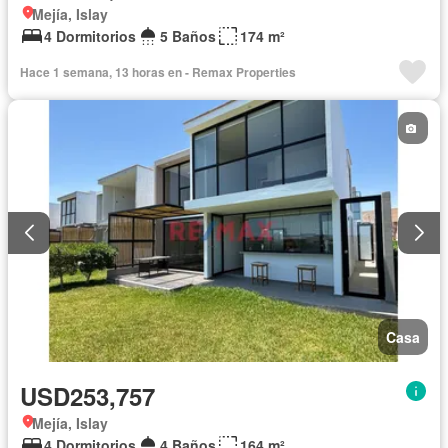
Mejía, Islay
4 Dormitorios
5 Baños
174 m²
Hace 1 semana, 13 horas en - Remax Properties
Casa
USD253,757
Mejía, Islay
4 Dormitorios
4 Baños
164 m²