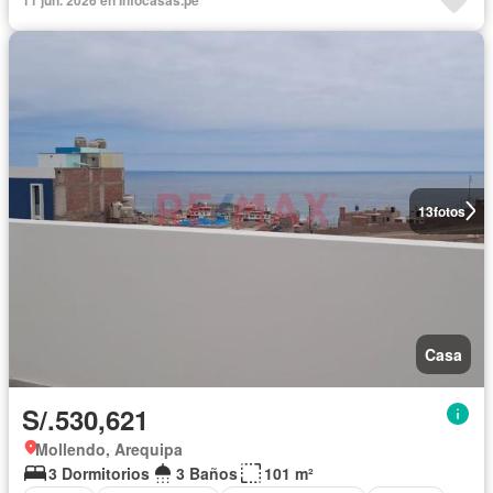
13
fotos
Casa
S/.530,621
Mollendo, Arequipa
3 Dormitorios
3 Baños
101 m²