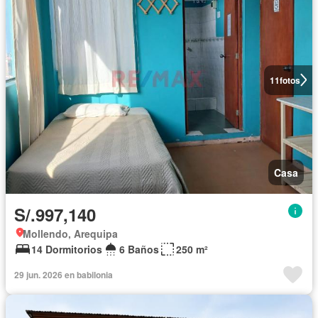
11
fotos
Casa
S/.997,140
Mollendo, Arequipa
14 Dormitorios
6 Baños
250 m²
29 jun. 2026 en babilonia