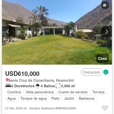
Casa
USD610,000
Destacado
Santa Cruz de Cocachacra, Huarochirí
6 Dormitorios
4 Baños
3,500 m²
Cochera
Vista panorámica
Cuarto de servicio
Terraza
Agua
Tanque de agua
Patio
Jardín
Barbacoa
Piscina
27 feb. 2026 en - Sandra Quiñones INMOBILIARIA