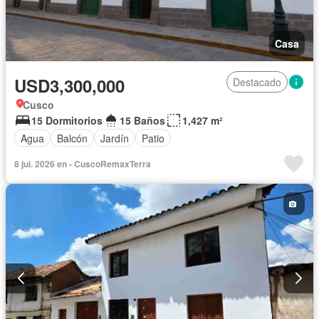
Casa
USD3,300,000
Destacado
Cusco
15 Dormitorios
15 Baños
1,427 m²
Agua
Balcón
Jardín
Patio
8 jul. 2026 en - CuscoRemaxTerra