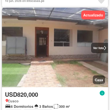
10 jun. 2026 en Infocasas.pe
Actualizado
Ver foto
Casa
USD820,000
Cusco
6 Dormitorios
3 Baños
300 m²