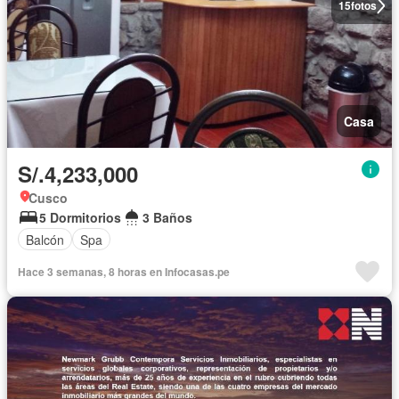
15
fotos
Casa
S/.4,233,000
Cusco
5 Dormitorios
3 Baños
Balcón
Spa
Hace 3 semanas, 8 horas en Infocasas.pe