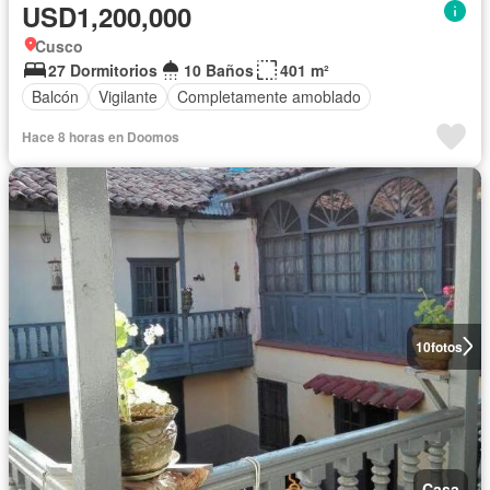
USD1,200,000
Cusco
27 Dormitorios
10 Baños
401 m²
Balcón
Vigilante
Completamente amoblado
Hace 8 horas en Doomos
10
fotos
Casa