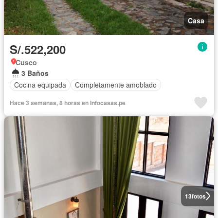
Casa
S/.522,200
Cusco
3 Baños
Cocina equipada
Completamente amoblado
Hace 3 semanas, 8 horas en Infocasas.pe
13
fotos