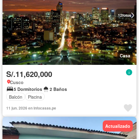
12
fotos
Casa
S/.11,620,000
Cusco
5 Dormitorios
2 Baños
Balcón
Piscina
11 jun. 2026 en Infocasas.pe
Actualizado