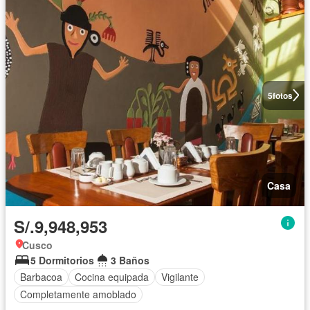
5
fotos
Casa
S/.9,948,953
Cusco
5 Dormitorios
3 Baños
Barbacoa
Cocina equipada
Vigilante
Completamente amoblado