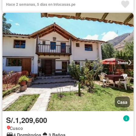
Hace 2 semanas, 5 días en Infocasas.pe
3
fotos
Casa
S/.1,209,600
Cusco
4 Dormitorios
3 Baños