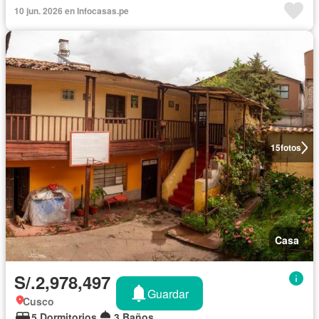
10 jun. 2026 en Infocasas.pe
15
fotos
Casa
S/.2,978,497
Guardar
Cusco
5 Dormitorios
3 Baños