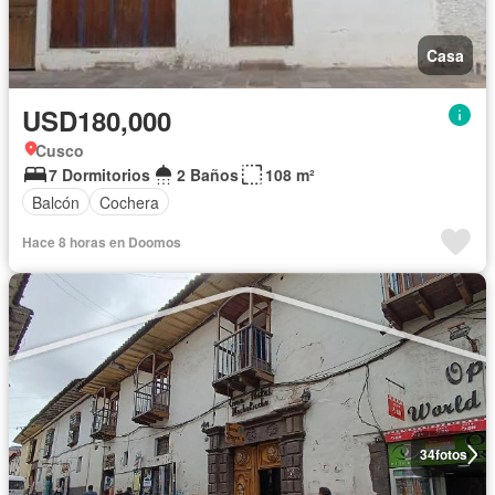
Casa
USD180,000
Cusco
7 Dormitorios
2 Baños
108 m²
Balcón
Cochera
Hace 8 horas en Doomos
34
fotos