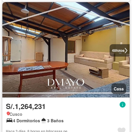
48
fotos
Casa
S/.1,264,231
Cusco
4 Dormitorios
3 Baños
Hace 3 días, 8 horas en Infocasas.pe