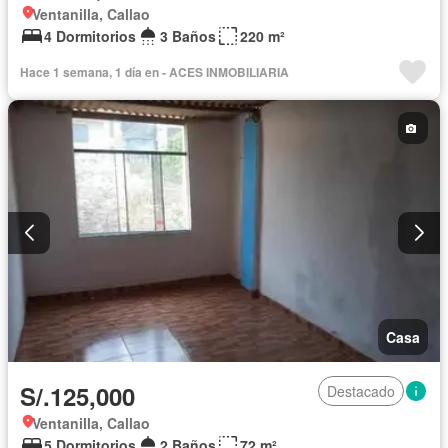
Ventanilla, Callao
4 Dormitorios
3 Baños
220 m²
Hace 1 semana, 1 día en - ACES INMOBILIARIA
Casa
S/.125,000
Destacado
Ventanilla, Callao
5 Dormitorios
2 Baños
72 m²