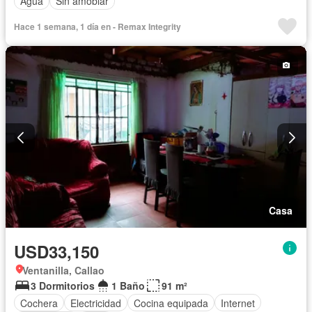
Agua
Sin amoblar
Hace 1 semana, 1 día en - Remax Integrity
Casa
USD33,150
Ventanilla, Callao
3 Dormitorios
1 Baño
91 m²
Cochera
Electricidad
Cocina equipada
Internet