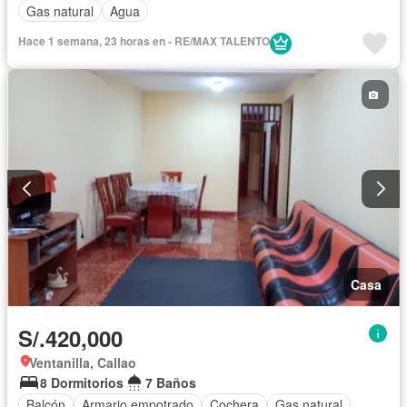
Gas natural
Agua
Hace 1 semana, 23 horas en - RE/MAX TALENTO
Casa
S/.420,000
Ventanilla, Callao
8 Dormitorios
7 Baños
Balcón
Armario empotrado
Cochera
Gas natural