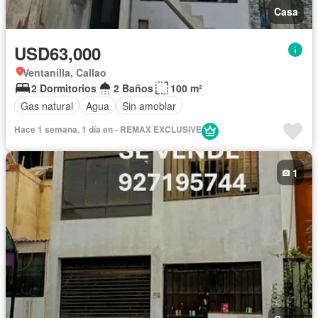
Casa
USD63,000
Ventanilla, Callao
2 Dormitorios
2 Baños
100 m²
Gas natural
Agua
Sin amoblar
Hace 1 semana, 1 día en - REMAX EXCLUSIVE
1