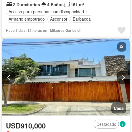
2 Dormitorios
4 Baños
151 m²
Acceso para personas con discapacidad
Armario empotrado
Ascensor
Barbacoa
Tanque de agua
Cocina equipada
Cuarto de servicio
Hace 6 días, 12 horas en - Milagros Garibaldi
Cochera
Gas natural
Gimnasio
Patio
Piscina
Vigilante
Seguridad
Terraza
Vista panorámica
Sin amoblar
Casa
USD910,000
Destacado