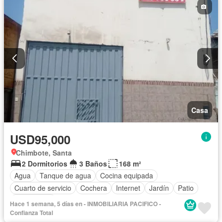
Casa
USD95,000
Chimbote, Santa
2 Dormitorios
3 Baños
168 m²
Agua
Tanque de agua
Cocina equipada
Cuarto de servicio
Cochera
Internet
Jardín
Patio
Sin amoblar
Hace 1 semana, 5 días en - INMOBILIARIA PACIFICO -
Confianza Total