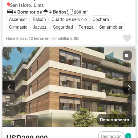
San Isidro, Lima
4 Dormitorios
4 Baños
260 m²
Ascensor
Balcón
Cuarto de servicio
Cochera
Gimnasio
Jacuzzi
Seguridad
Terraza
Sin amoblar
Hace 6 días, 12 horas en - Inmobiliaria SD
Departamento
USD380,000
Destacado