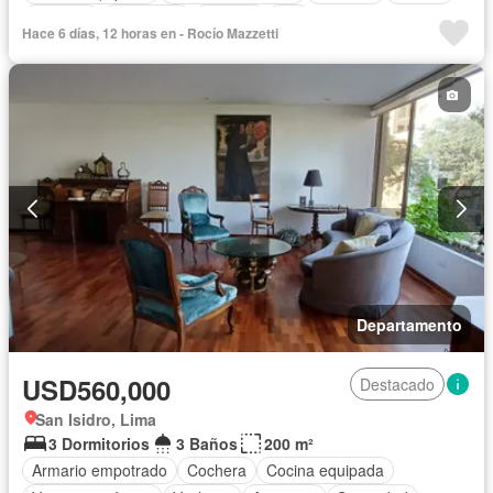
Vigilante
Seguridad
Terraza
Wifi
Hace 6 días, 12 horas en - Rocío Mazzetti
Departamento
USD560,000
Destacado
San Isidro, Lima
3 Dormitorios
3 Baños
200 m²
Armario empotrado
Cochera
Cocina equipada