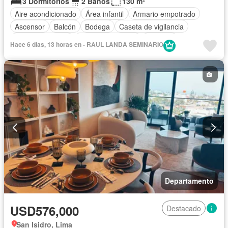
3 Dormitorios
2 Baños
130 m²
Aire acondicionado
Área infantil
Armario empotrado
Ascensor
Balcón
Bodega
Caseta de vigilancia
Cocina equipada
Cuarto de servicio
Cochera
Hace 6 días, 13 horas en - RAUL LANDA SEMINARIO
Gas natural
Gimnasio
Jardín
Piscina
Vigilante
Sauna
Seguridad
Vista panorámica
Sin amoblar
Departamento
USD576,000
Destacado
San Isidro, Lima