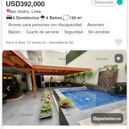
USD392,000
Destacado
San Isidro, Lima
3 Dormitorios
4 Baños
130 m²
Acceso para personas con discapacidad
Ascensor
Balcón
Cuarto de servicio
Seguridad
Sin amoblar
Hace 6 días, 12 horas en - Inmobiliaria SD
Departamento