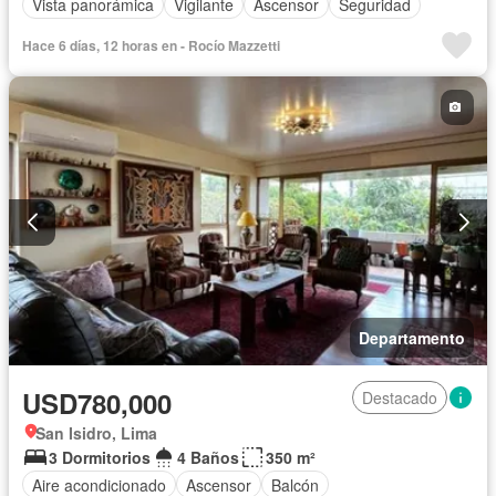
Vista panorámica
Vigilante
Ascensor
Seguridad
Hace 6 días, 12 horas en - Rocío Mazzetti
Departamento
USD780,000
Destacado
San Isidro, Lima
3 Dormitorios
4 Baños
350 m²
Aire acondicionado
Ascensor
Balcón