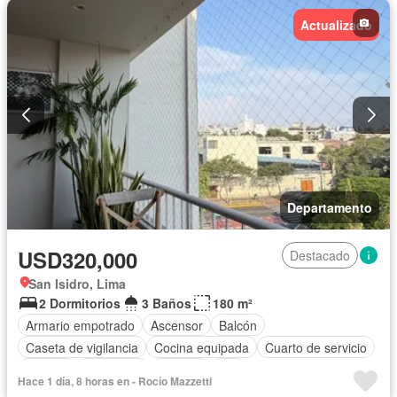
Actualizado
Departamento
USD320,000
Destacado
San Isidro, Lima
2 Dormitorios
3 Baños
180 m²
Armario empotrado
Ascensor
Balcón
Caseta de vigilancia
Cocina equipada
Cuarto de servicio
Internet
Seguridad
Terraza
Wifi
Hace 1 día, 8 horas en - Rocío Mazzetti