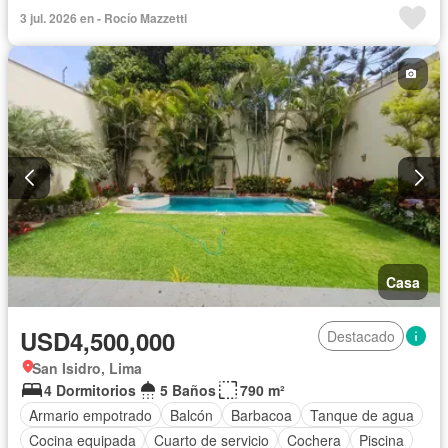
Cochera
Patio
Piscina
Vigilante
Terraza
Wifi
3 jul. 2026 en - Rocío Mazzetti
Casa
USD4,500,000
Destacado
San Isidro, Lima
4 Dormitorios
5 Baños
790 m²
Armario empotrado
Balcón
Barbacoa
Tanque de agua
Cocina equipada
Cuarto de servicio
Cochera
Piscina