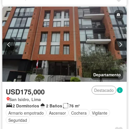
Vigilante
Terraza
Departamento
USD175,000
Destacado
San Isidro, Lima
2 Dormitorios
2 Baños
76 m²
Armario empotrado
Ascensor
Cochera
Vigilante
Seguridad