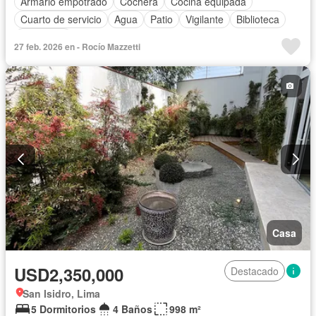
Armario empotrado
Cochera
Cocina equipada
Cuarto de servicio
Agua
Patio
Vigilante
Biblioteca
Seguridad
27 feb. 2026 en - Rocío Mazzetti
Casa
USD2,350,000
Destacado
San Isidro, Lima
5 Dormitorios
4 Baños
998 m²