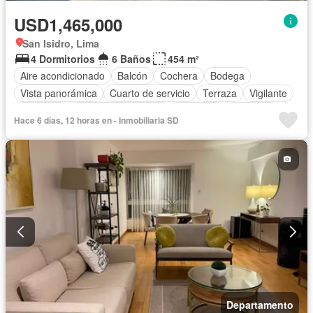
USD1,465,000
San Isidro, Lima
4 Dormitorios
6 Baños
454 m²
Aire acondicionado
Balcón
Cochera
Bodega
Vista panorámica
Cuarto de servicio
Terraza
Vigilante
Barbacoa
Caseta de vigilancia
Gimnasio
Ascensor
Hace 6 días, 12 horas en - Inmobiliaria SD
Seguridad
Piscina
Sin amoblar
Departamento