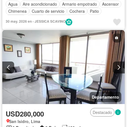
Agua
Aire acondicionado
Armario empotrado
Ascensor
Chimenea
Cuarto de servicio
Cochera
Patio
Vigilante
Terraza
Sin amoblar
30 may. 2026 en - JESSICA SCAVINO
Departamento
USD280,000
Destacado
San Isidro, Lima