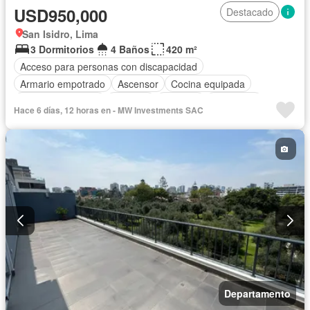
USD950,000
Destacado
San Isidro, Lima
3 Dormitorios
4 Baños
420 m²
Acceso para personas con discapacidad
Armario empotrado
Ascensor
Cocina equipada
Cuarto de servicio
Cochera
Vigilante
Seguridad
Hace 6 días, 12 horas en - MW Investments SAC
Sin amoblar
Departamento