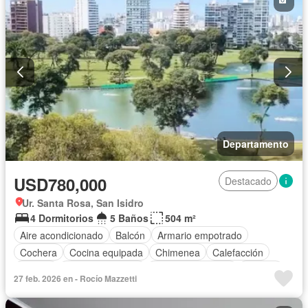
Departamento
USD780,000
Destacado
Ur. Santa Rosa, San Isidro
4 Dormitorios
5 Baños
504 m²
Aire acondicionado
Balcón
Armario empotrado
Cochera
Cocina equipada
Chimenea
Calefacción
Jacuzzi
Vista panorámica
Cuarto de servicio
Terraza
27 feb. 2026 en - Rocío Mazzetti
Patio
Vigilante
Jardín
Barbacoa
Gimnasio
Ascensor
Seguridad
Parcialmente amoblado