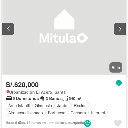
Villa
S/.620,000
Urbanización El Acero, Santa
5 Dormitorios
3 Baños
540 m²
Área infantil
Gimnasio
Jardín
Piscina
Aire acondicionado
Barbacoa
Cochera
Internet
Cuarto de servicio
Sauna
Jacuzzi
Hace 6 días, 13 horas en - Inmobiliaria cuzqueña
Acceso para personas con discapacidad
Cocina equipada