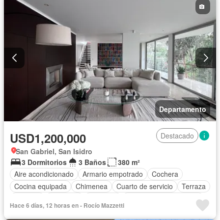
Departamento
USD1,200,000
Destacado
San Gabriel, San Isidro
3 Dormitorios
3 Baños
380 m²
Aire acondicionado
Armario empotrado
Cochera
Cocina equipada
Chimenea
Cuarto de servicio
Terraza
Vigilante
Barbacoa
Ascensor
Parcialmente amoblado
Hace 6 días, 12 horas en - Rocío Mazzetti