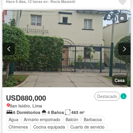
Hace 6 días, 12 horas en - Rocío Mazzetti
Casa
USD880,000
Destacado
San Isidro, Lima
6 Dormitorios
4 Baños
465 m²
Agua
Armario empotrado
Balcón
Barbacoa
Chimenea
Cocina equipada
Cuarto de servicio