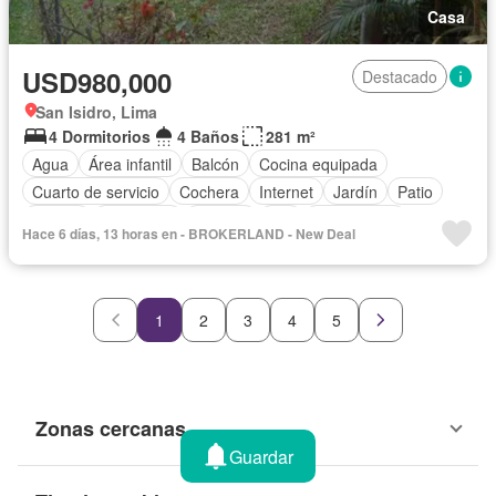
Casa
USD980,000
Destacado
San Isidro, Lima
4 Dormitorios
4 Baños
281 m²
Agua
Área infantil
Balcón
Cocina equipada
Cuarto de servicio
Cochera
Internet
Jardín
Patio
Piscina
Seguridad
Terraza
Wifi
Sin amoblar
Hace 6 días, 13 horas en - BROKERLAND - New Deal
1
2
3
4
5
Zonas cercanas
Guardar