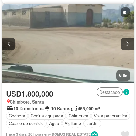
Calefacción
Terraza
Tanque de agua
Ascensor
Gas natural
Caseta de vigilancia
Armario empotrado
Balcón
Vista panorámica
Chimenea
Patio
Agua
Vigilante
Seguridad
Parcialmente amoblado
Villa
USD1,800,000
Destacado
Chimbote, Santa
10 Dormitorios
10 Baños
455,000 m²
Cochera
Cocina equipada
Chimenea
Vista panorámica
Cuarto de servicio
Agua
Vigilante
Jardín
Caseta de vigilancia
Seguridad
Piscina
Hace 3 días, 20 horas en - DOMUS REAL ESTATE