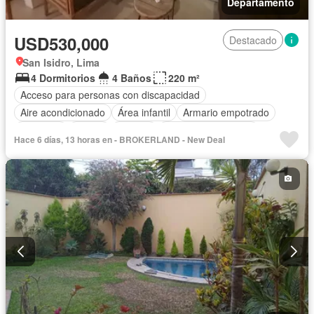
Departamento
USD530,000
Destacado
San Isidro, Lima
4 Dormitorios
4 Baños
220 m²
Acceso para personas con discapacidad
Aire acondicionado
Área infantil
Armario empotrado
Ascensor
Balcón
Bodega
Caseta de vigilancia
Hace 6 días, 13 horas en - BROKERLAND - New Deal
Tanque de agua
Cocina equipada
Cuarto de servicio
Cochera
Gas natural
Gimnasio
Internet
Jacuzzi
Jardín
Patio
Piscina
Vigilante
Sauna
Seguridad
Terraza
Vista panorámica
Wifi
Sin amoblar