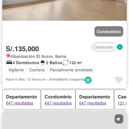
Condominio
S/.135,000
Destacado
Urbanización El Acero, Santa
4 Dormitorios
2 Baños
132 m²
Vigilante
Cochera
Parcialmente amoblado
Hace 6 días, 13 horas en - Inmobiliaria cuzqueña
Departamento
Condominio
Departamento
Casa
647 resultados
647 resultados
647 resultados
121 r