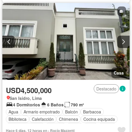
Casa
USD4,500,000
Destacado
San Isidro, Lima
4 Dormitorios
6 Baños
790 m²
Agua
Armario empotrado
Balcón
Barbacoa
Biblioteca
Calefacción
Chimenea
Cocina equipada
Cuarto de servicio
Cochera
Jardín
Patio
Piscina
Hace 6 días, 12 horas en - Rocío Mazzetti