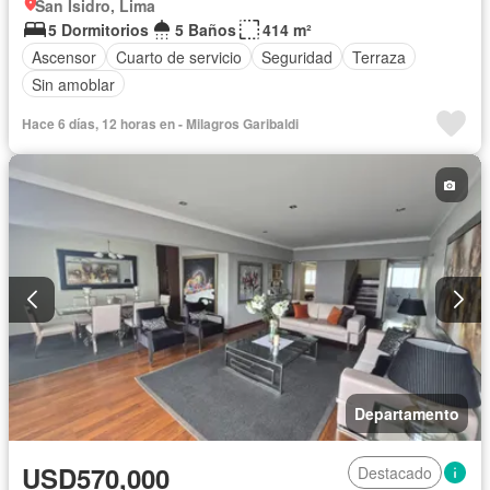
San Isidro, Lima
5 Dormitorios
5 Baños
414 m²
Ascensor
Cuarto de servicio
Seguridad
Terraza
Sin amoblar
Hace 6 días, 12 horas en - Milagros Garibaldi
Departamento
USD570,000
Destacado