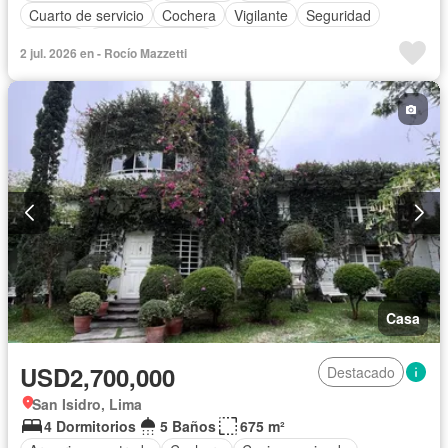
Cuarto de servicio
Cochera
Vigilante
Seguridad
Terraza
Vista panorámica
2 jul. 2026 en - Rocío Mazzetti
Casa
USD2,700,000
Destacado
San Isidro, Lima
4 Dormitorios
5 Baños
675 m²