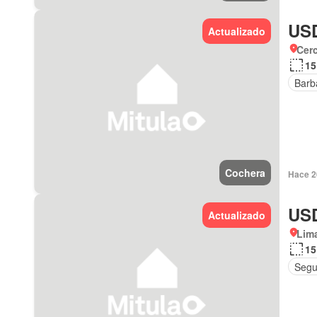
USD
Actualizado
Cer
15
Barb
Cochera
Hace 2
USD
Actualizado
Lima
15
Segu