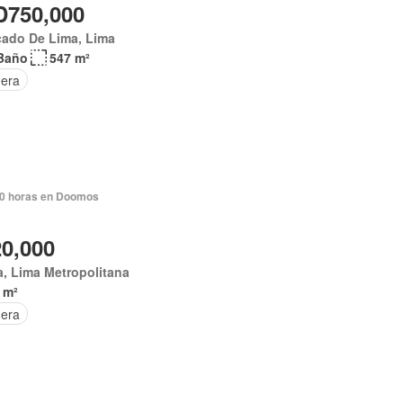
750,000
cado De Lima, Lima
Baño
547 m²
era
0 horas en Doomos
20,000
, Lima Metropolitana
 m²
era