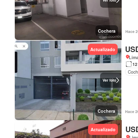
Ver foto
Cochera
Hace 2
USD
Actualizado
Lima
12
Coch
Ver foto
Cochera
Hace 2
USD
Actualizado
Lima