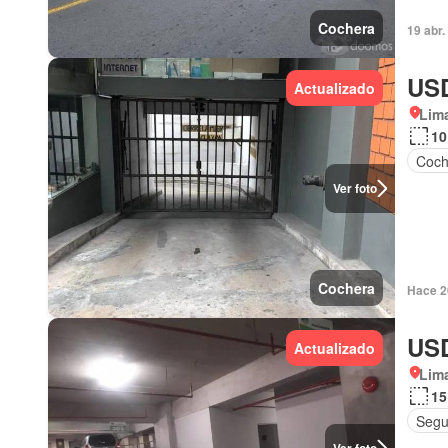
Cochera
19 abr
USD
Actualizado
Lima
10
Coch
Ver foto
Cochera
Hace 2
USD
Actualizado
Lima
15
Segu