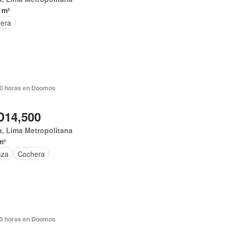
 m²
era
0 horas en Doomos
14,500
, Lima Metropolitana
m²
aza
Cochera
0 horas en Doomos