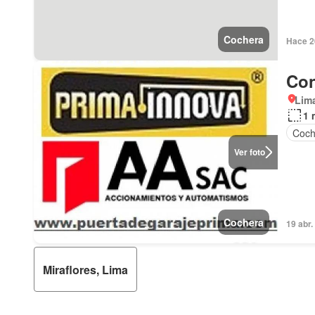
Cochera
Hace 2
Con
Lima
1 
Coch
Ver foto
Cochera
19 abr
Miraflores, Lima