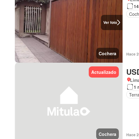
14
Coch
Ver foto
Cochera
Hace 2
USD
Actualizado
Lima
1 
Terr
Cochera
Hace 2