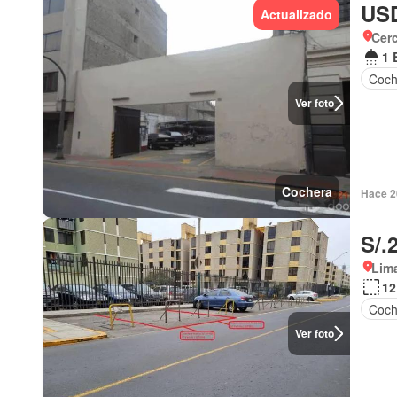
USD
Actualizado
Cer
1 
Coch
Ver foto
Cochera
Hace 2
S/.
Lima
12
Coch
Ver foto