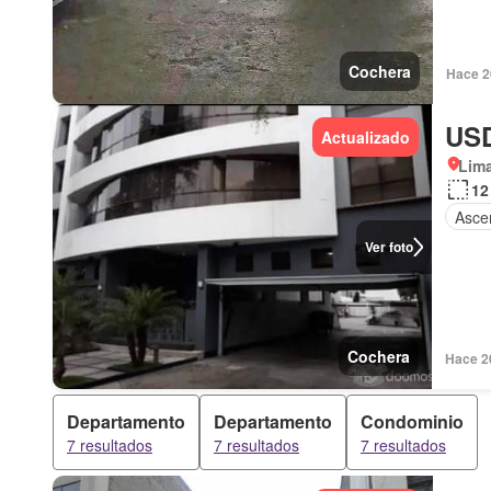
Cochera
Hace 2
USD
Actualizado
Lima
12
Asce
Ver foto
Cochera
Hace 2
Departamento
Departamento
Condominio
7 resultados
7 resultados
7 resultados