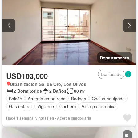
Departamento
USD103,000
Destacado
Urbanización Sol de Oro, Los Olivos
2 Dormitorios
2 Baños
80 m²
Balcón
Armario empotrado
Bodega
Cocina equipada
Gas natural
Vigilante
Cochera
Vista panorámica
Terraza
Permite mascotas
Permite niños
Hace 1 semana, 3 horas en - Acerca Inmobiliaria
Parcialmente amoblado