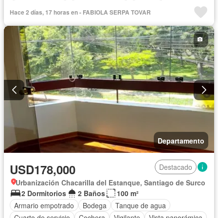
Tanque de agua
Cocina equipada
Cochera
Hace 2 días, 17 horas en - FABIOLA SERPA TOVAR
Gas natural
Gimnasio
Internet
Jardín
Piscina
Vigilante
Sauna
Seguridad
Terraza
Sin amoblar
Departamento
USD178,000
Destacado
Urbanización Chacarilla del Estanque, Santiago de Surco
2 Dormitorios
2 Baños
100 m²
Armario empotrado
Bodega
Tanque de agua
Cuarto de servicio
Cochera
Vigilante
Vista panorámica