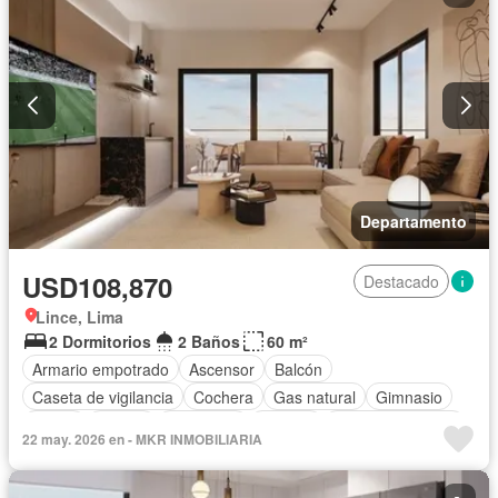
Departamento
USD108,870
Destacado
Lince, Lima
2 Dormitorios
2 Baños
60 m²
Armario empotrado
Ascensor
Balcón
Caseta de vigilancia
Cochera
Gas natural
Gimnasio
Jardín
Piscina
Seguridad
Terraza
Vista panorámica
22 may. 2026 en - MKR INMOBILIARIA
Sin amoblar