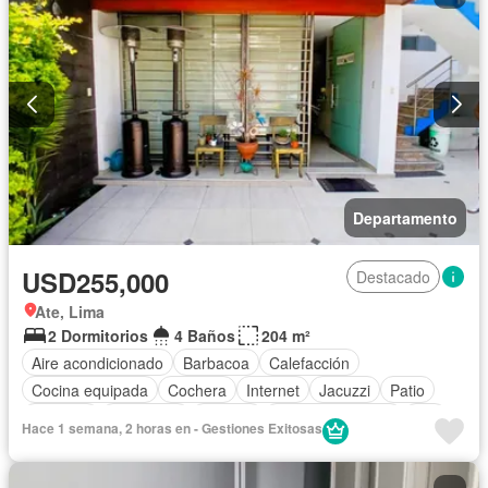
Departamento
USD255,000
Destacado
Ate, Lima
2 Dormitorios
4 Baños
204 m²
Aire acondicionado
Barbacoa
Calefacción
Cocina equipada
Cochera
Internet
Jacuzzi
Patio
Vigilante
Seguridad
Terraza
Vista panorámica
Wifi
Hace 1 semana, 2 horas en - Gestiones Exitosas
Completamente amoblado