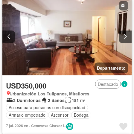
Departamento
USD350,000
Destacado
Urbanización Los Tulipanes, Miraflores
2 Dormitorios
2 Baños
181 m²
Acceso para personas con discapacidad
Armario empotrado
Ascensor
Bodega
Caseta de vigilancia
Cuarto de servicio
Cochera
7 jul. 2026 en - Genoveva Chavez L.
Internet
Vigilante
Seguridad
Sin amoblar