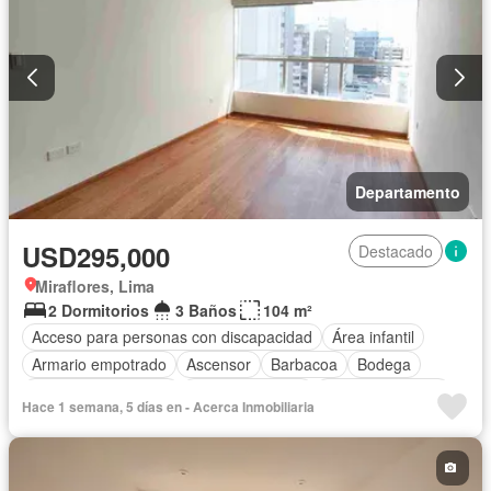
Departamento
USD295,000
Destacado
Miraflores, Lima
2 Dormitorios
3 Baños
104 m²
Acceso para personas con discapacidad
Área infantil
Armario empotrado
Ascensor
Barbacoa
Bodega
Caseta de vigilancia
Tanque de agua
Cocina equipada
Hace 1 semana, 5 días en - Acerca Inmobiliaria
Cuarto de servicio
Cochera
Gas natural
Gimnasio
Jacuzzi
Jardín
Patio
Piscina
Vigilante
Seguridad
Terraza
Vista panorámica
Parcialmente amoblado