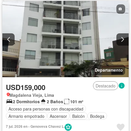
Departamento
USD159,000
Destacado
Magdalena Vieja, Lima
2 Dormitorios
2 Baños
101 m²
Acceso para personas con discapacidad
Armario empotrado
Ascensor
Balcón
Bodega
Cochera
Vista panorámica
Sin amoblar
7 jul. 2026 en - Genoveva Chavez L.