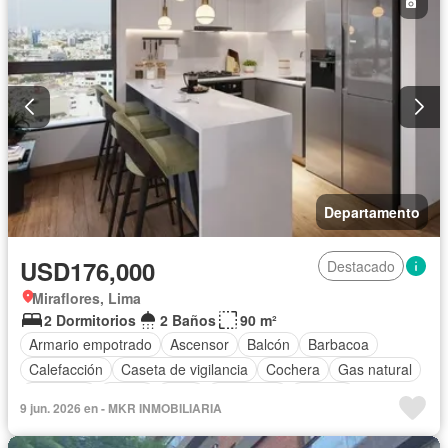
Departamento
USD176,000
Destacado
Miraflores, Lima
2 Dormitorios
2 Baños
90 m²
Armario empotrado
Ascensor
Balcón
Barbacoa
Calefacción
Caseta de vigilancia
Cochera
Gas natural
Gimnasio
Jardín
Patio
Seguridad
Terraza
9 jun. 2026 en - MKR INMOBILIARIA
Vista panorámica