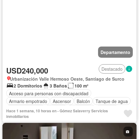
Departamento
USD240,000
Destacado
Urbanización Valle Hermoso Oeste, Santiago de Surco
2 Dormitorios
3 Baños
100 m²
Acceso para personas con discapacidad
Armario empotrado
Ascensor
Balcón
Tanque de agua
Cocina equipada
Cochera
Gas natural
Vigilante
Hace 1 semana, 10 horas en - Gómez Salaverry Servicios
Seguridad
Vista panorámica
Sin amoblar
inmobiliarios