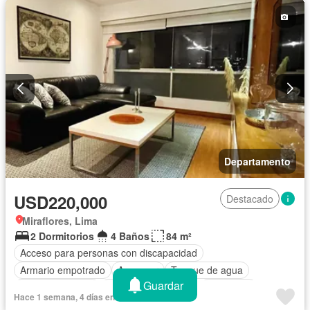
Departamento
USD220,000
Destacado
Miraflores, Lima
2 Dormitorios
4 Baños
84 m²
Acceso para personas con discapacidad
Armario empotrado
Ascensor
Tanque de agua
Guardar
Cocina equipada
Cochera
Vigilante
Seguridad
Hace 1 semana, 4 días en - Milagros Garibaldi
Vista panorámica
Sin amoblar