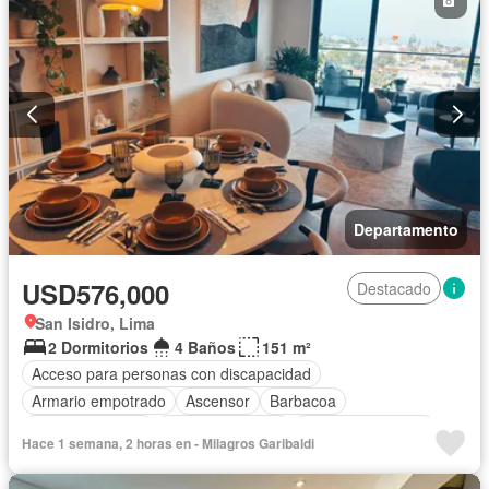
Departamento
USD576,000
Destacado
San Isidro, Lima
2 Dormitorios
4 Baños
151 m²
Acceso para personas con discapacidad
Armario empotrado
Ascensor
Barbacoa
Tanque de agua
Cocina equipada
Cuarto de servicio
Hace 1 semana, 2 horas en - Milagros Garibaldi
Cochera
Gas natural
Gimnasio
Patio
Piscina
Vigilante
Seguridad
Terraza
Vista panorámica