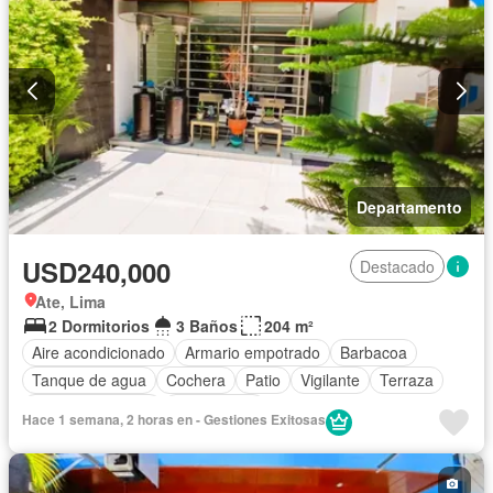
Departamento
USD240,000
Destacado
Ate, Lima
2 Dormitorios
3 Baños
204 m²
Aire acondicionado
Armario empotrado
Barbacoa
Tanque de agua
Cochera
Patio
Vigilante
Terraza
Vista panorámica
Sin amoblar
Hace 1 semana, 2 horas en - Gestiones Exitosas