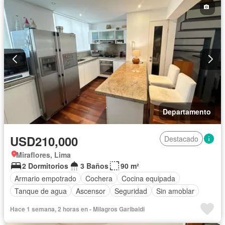
Sin amoblar
Departamento
USD210,000
Destacado
Miraflores, Lima
2 Dormitorios
3 Baños
90 m²
Armario empotrado
Cochera
Cocina equipada
Tanque de agua
Ascensor
Seguridad
Sin amoblar
Hace 1 semana, 2 horas en - Milagros Garibaldi