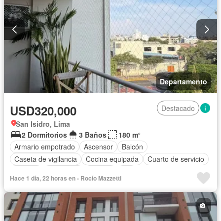
Departamento
USD320,000
Destacado
San Isidro, Lima
2 Dormitorios
3 Baños
180 m²
Armario empotrado
Ascensor
Balcón
Caseta de vigilancia
Cocina equipada
Cuarto de servicio
Internet
Seguridad
Terraza
Wifi
Hace 1 día, 22 horas en - Rocío Mazzetti