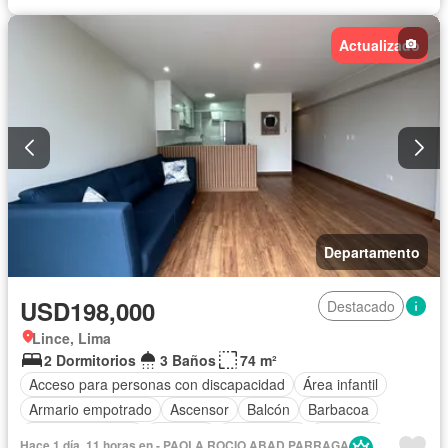
Actualizado
Departamento
USD198,000
Destacado
Lince, Lima
2 Dormitorios
3 Baños
74 m²
Acceso para personas con discapacidad
Área infantil
Armario empotrado
Ascensor
Balcón
Barbacoa
Cocina equipada
Cochera
Gas natural
Gimnasio
Hace 1 día, 11 horas en - PAOLA ROCIO ABAD PARRAGA