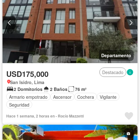
Departamento
USD175,000
Destacado
San Isidro, Lima
2 Dormitorios
2 Baños
76 m²
Armario empotrado
Ascensor
Cochera
Vigilante
Seguridad
Hace 1 semana, 2 horas en - Rocío Mazzetti