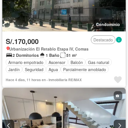
Condominio
S/.170,000
Destacado
Urbanización El Retablo Etapa IV, Comas
2 Dormitorios
1 Baño
51 m²
Armario empotrado
Ascensor
Balcón
Gas natural
Jardín
Seguridad
Agua
Parcialmente amoblado
Hace 4 días, 11 horas en - Inmobiliaria RE/MAX