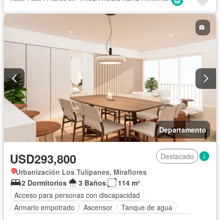
Piscina
Vigilante
Seguridad
Terraza
Vista panorámica
Sin amoblar
Departamento
USD293,800
Destacado
Urbanización Los Tulipanes, Miraflores
2 Dormitorios
3 Baños
114 m²
Acceso para personas con discapacidad
Armario empotrado
Ascensor
Tanque de agua
Cuarto de servicio
Cochera
Gimnasio
Sin amoblar