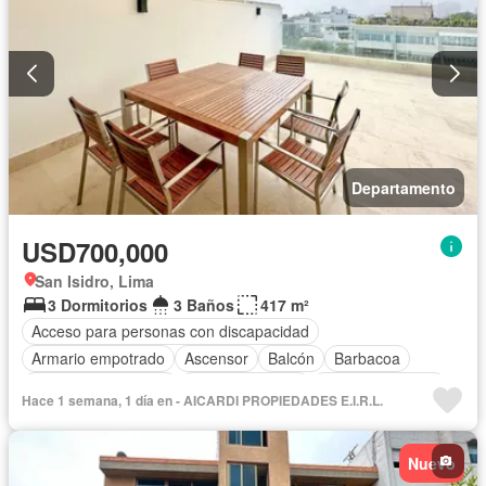
Departamento
USD700,000
San Isidro, Lima
3 Dormitorios
3 Baños
417 m²
Acceso para personas con discapacidad
Armario empotrado
Ascensor
Balcón
Barbacoa
Caseta de vigilancia
Tanque de agua
Cocina equipada
Hace 1 semana, 1 día en - AICARDI PROPIEDADES E.I.R.L.
Cuarto de servicio
Cochera
Gas natural
Internet
Jacuzzi
Patio
Piscina
Seguridad
Terraza
Nuevo
Vista panorámica
Wifi