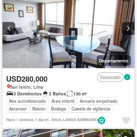
Departamento
USD280,000
Destacado
San Isidro, Lima
3 Dormitorios
2 Baños
130 m²
Aire acondicionado
Área infantil
Armario empotrado
Ascensor
Balcón
Bodega
Caseta de vigilancia
Cocina equipada
Cuarto de servicio
Cochera
Hace 1 semana, 1 día en - RAUL LANDA SEMINARIO
Gas natural
Gimnasio
Jardín
Piscina
Vigilante
Sauna
Seguridad
Vista panorámica
Sin amoblar