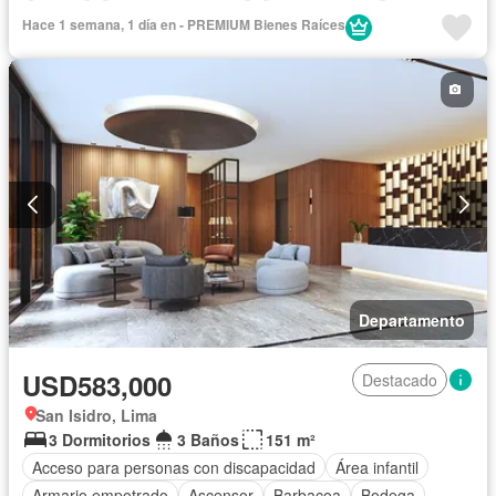
Bodega
Caseta de vigilancia
Tanque de agua
Hace 1 semana, 1 día en - PREMIUM Bienes Raíces
Cuarto de servicio
Cochera
Gimnasio
Internet
Jardín
Patio
Piscina
Vigilante
Seguridad
Terraza
Vista panorámica
Wifi
Sin amoblar
Departamento
USD583,000
Destacado
San Isidro, Lima
3 Dormitorios
3 Baños
151 m²
Acceso para personas con discapacidad
Área infantil
Armario empotrado
Ascensor
Barbacoa
Bodega