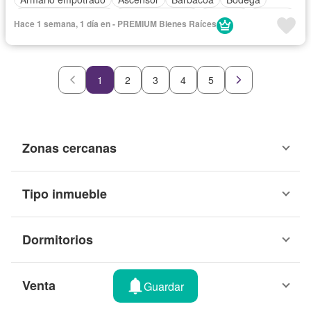
Caseta de vigilancia
Tanque de agua
Cochera
Internet
Hace 1 semana, 1 día en - PREMIUM Bienes Raíces
Patio
Piscina
Vigilante
Seguridad
Terraza
Vista panorámica
Wifi
Sin amoblar
1
2
3
4
5
Zonas cercanas
Tipo inmueble
Dormitorios
Venta
Guardar