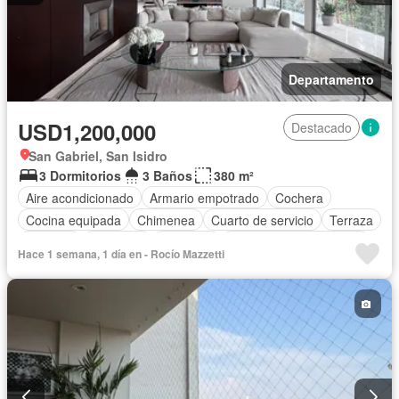
Departamento
USD1,200,000
Destacado
San Gabriel, San Isidro
3 Dormitorios
3 Baños
380 m²
Aire acondicionado
Armario empotrado
Cochera
Cocina equipada
Chimenea
Cuarto de servicio
Terraza
Vigilante
Barbacoa
Ascensor
Parcialmente amoblado
Hace 1 semana, 1 día en - Rocío Mazzetti