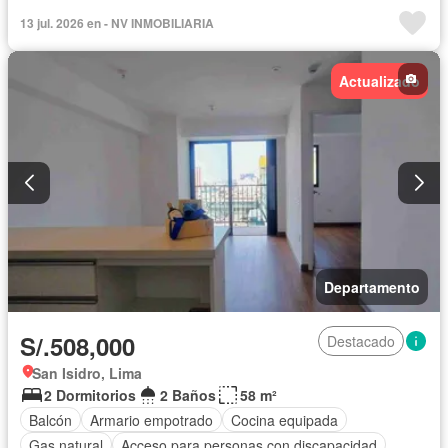
Caseta de vigilancia
Tanque de agua
Cuarto de servicio
13 jul. 2026 en - NV INMOBILIARIA
Cochera
Vigilante
Seguridad
Vista panorámica
Sin amoblar
Actualizado
Departamento
S/.508,000
Destacado
San Isidro, Lima
2 Dormitorios
2 Baños
58 m²
Balcón
Armario empotrado
Cocina equipada
Gas natural
Acceso para personas con discapacidad