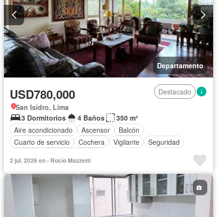
Departamento
USD780,000
Destacado
San Isidro, Lima
3 Dormitorios
4 Baños
350 m²
Aire acondicionado
Ascensor
Balcón
Cuarto de servicio
Cochera
Vigilante
Seguridad
Terraza
Vista panorámica
2 jul. 2026 en - Rocío Mazzetti