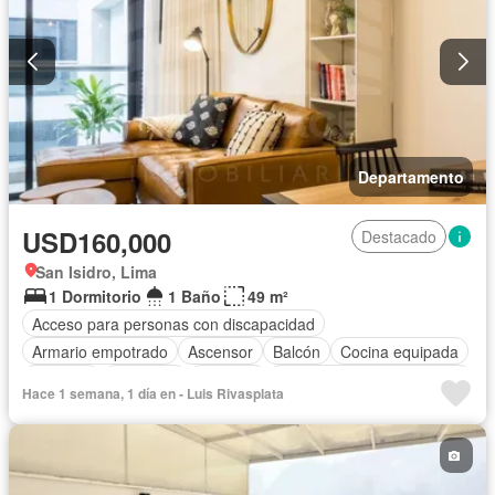
Departamento
USD160,000
Destacado
San Isidro, Lima
1 Dormitorio
1 Baño
49 m²
Acceso para personas con discapacidad
Armario empotrado
Ascensor
Balcón
Cocina equipada
Cochera
Gimnasio
Vigilante
Completamente amoblado
Hace 1 semana, 1 día en - Luis Rivasplata