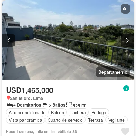
Departamento
USD1,465,000
San Isidro, Lima
4 Dormitorios
6 Baños
454 m²
Aire acondicionado
Balcón
Cochera
Bodega
Vista panorámica
Cuarto de servicio
Terraza
Vigilante
Barbacoa
Caseta de vigilancia
Gimnasio
Ascensor
Hace 1 semana, 1 día en - Inmobiliaria SD
Seguridad
Piscina
Sin amoblar