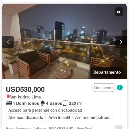
Departamento
USD530,000
Destacado
San Isidro, Lima
4 Dormitorios
4 Baños
220 m²
Acceso para personas con discapacidad
Aire acondicionado
Área infantil
Armario empotrado
Ascensor
Balcón
Bodega
Caseta de vigilancia
Hace 1 semana, 1 día en - BROKERLAND - New Deal