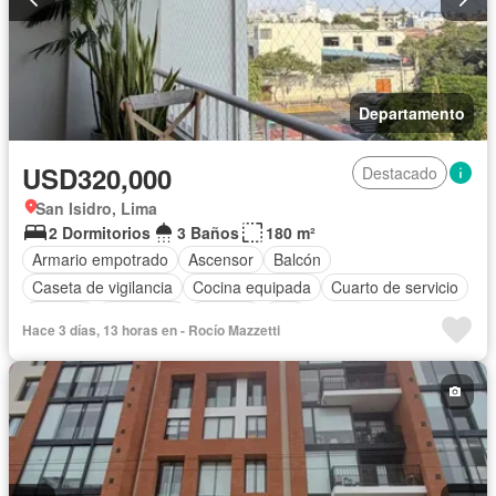
Departamento
USD320,000
Destacado
San Isidro, Lima
2 Dormitorios
3 Baños
180 m²
Armario empotrado
Ascensor
Balcón
Caseta de vigilancia
Cocina equipada
Cuarto de servicio
Internet
Seguridad
Terraza
Wifi
Hace 3 días, 13 horas en - Rocío Mazzetti