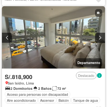
Tanque de agua
Cocina equipada
Cuarto de servicio
Cochera
Gas natural
Gimnasio
Internet
Jacuzzi
Jardín
Patio
Piscina
Vigilante
Sauna
Seguridad
Terraza
Vista panorámica
Wifi
Sin amoblar
Departamento
S/.818,900
Destacado
San Isidro, Lima
2 Dormitorios
2 Baños
72 m²
Acceso para personas con discapacidad
Aire acondicionado
Ascensor
Balcón
Tanque de agua
Gas natural
Internet
Seguridad
Sin amoblar