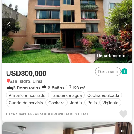
Departamento
USD300,000
Destacado
San Isidro, Lima
3 Dormitorios
2 Baños
123 m²
Armario empotrado
Tanque de agua
Cocina equipada
Cuarto de servicio
Cochera
Jardín
Patio
Vigilante
Seguridad
Hace 1 hora en - AICARDI PROPIEDADES E.I.R.L.