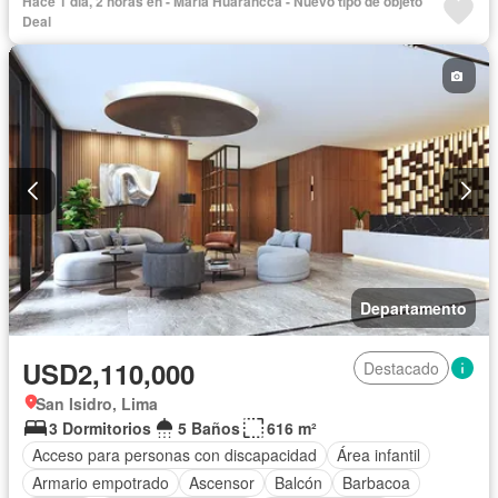
Hace 1 día, 2 horas en - María Huarancca - Nuevo tipo de objeto
Deal
Departamento
USD2,110,000
Destacado
San Isidro, Lima
3 Dormitorios
5 Baños
616 m²
Acceso para personas con discapacidad
Área infantil
Armario empotrado
Ascensor
Balcón
Barbacoa