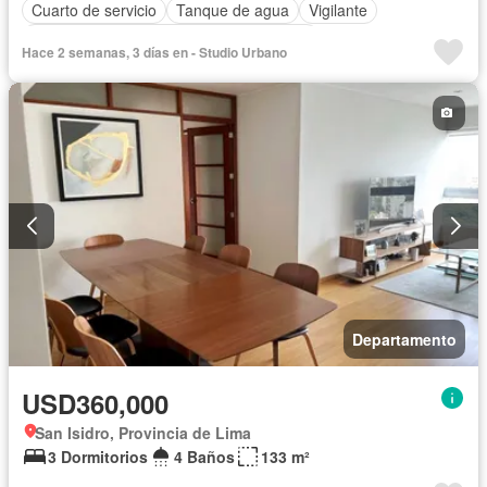
Cuarto de servicio
Tanque de agua
Vigilante
Acceso para personas con discapacidad
Hace 2 semanas, 3 días en - Studio Urbano
Caseta de vigilancia
Ascensor
Cocina equipada
Permite mascotas
Permite niños
Sin amoblar
Departamento
USD360,000
San Isidro, Provincia de Lima
3 Dormitorios
4 Baños
133 m²