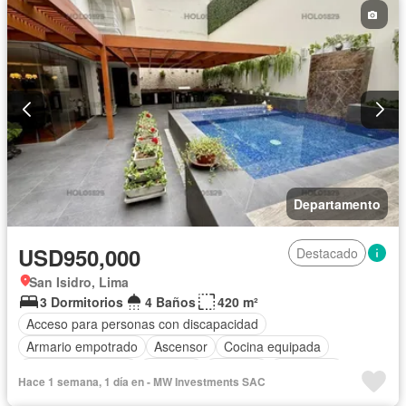
Departamento
USD950,000
Destacado
San Isidro, Lima
3 Dormitorios
4 Baños
420 m²
Acceso para personas con discapacidad
Armario empotrado
Ascensor
Cocina equipada
Cuarto de servicio
Cochera
Vigilante
Seguridad
Hace 1 semana, 1 día en - MW Investments SAC
Sin amoblar