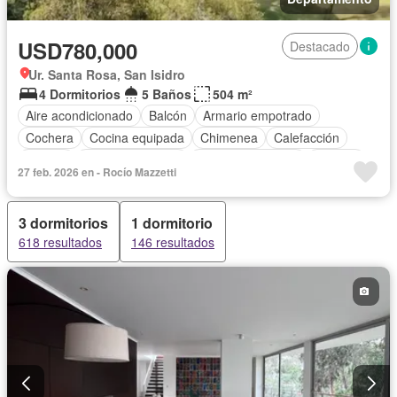
USD780,000
Destacado
Ur. Santa Rosa, San Isidro
4 Dormitorios
5 Baños
504 m²
Aire acondicionado
Balcón
Armario empotrado
Cochera
Cocina equipada
Chimenea
Calefacción
Jacuzzi
Vista panorámica
Cuarto de servicio
Terraza
27 feb. 2026 en - Rocío Mazzetti
Patio
Vigilante
Jardín
Barbacoa
Gimnasio
Ascensor
Seguridad
Parcialmente amoblado
3 dormitorios
1 dormitorio
618 resultados
146 resultados