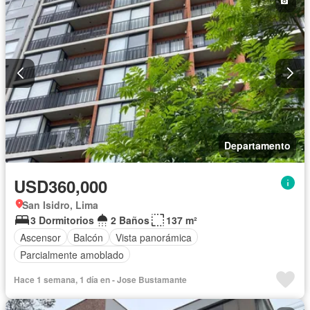
Departamento
USD360,000
San Isidro, Lima
3 Dormitorios
2 Baños
137 m²
Ascensor
Balcón
Vista panorámica
Parcialmente amoblado
Hace 1 semana, 1 día en - Jose Bustamante