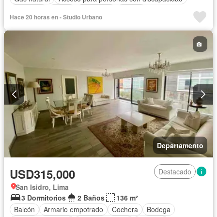
Barbacoa
Jardín
Seguridad
Piscina
Hace 20 horas en - Studio Urbano
Permite mascotas
Permite niños
Sin amoblar
Departamento
USD315,000
Destacado
San Isidro, Lima
3 Dormitorios
2 Baños
136 m²
Balcón
Armario empotrado
Cochera
Bodega