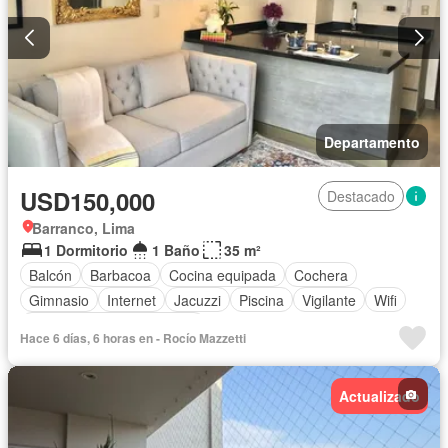
Departamento
USD150,000
Destacado
Barranco, Lima
1 Dormitorio
1 Baño
35 m²
Balcón
Barbacoa
Cocina equipada
Cochera
Gimnasio
Internet
Jacuzzi
Piscina
Vigilante
Wifi
Completamente amoblado
Hace 6 días, 6 horas en - Rocío Mazzetti
Actualizado