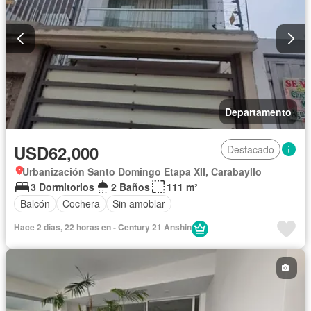
Departamento
USD62,000
Destacado
Urbanización Santo Domingo Etapa XII, Carabayllo
3 Dormitorios
2 Baños
111 m²
Balcón
Cochera
Sin amoblar
Hace 2 días, 22 horas en - Century 21 Anshin