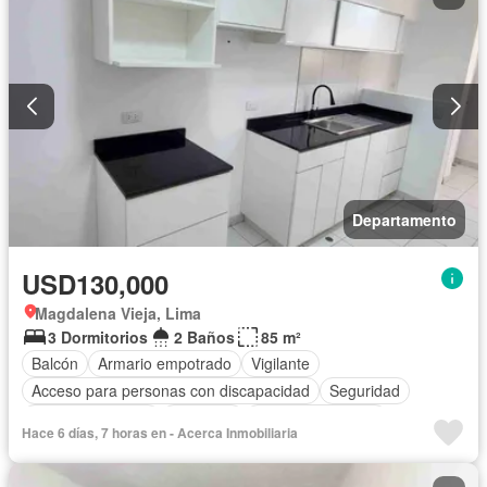
Departamento
USD130,000
Magdalena Vieja, Lima
3 Dormitorios
2 Baños
85 m²
Balcón
Armario empotrado
Vigilante
Acceso para personas con discapacidad
Seguridad
Vista panorámica
Ascensor
Permite mascotas
Hace 6 días, 7 horas en - Acerca Inmobiliaria
Permite niños
Parcialmente amoblado