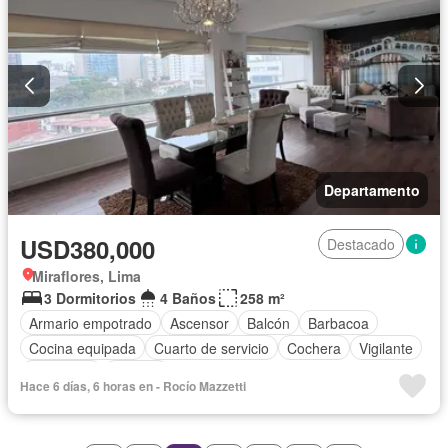
Departamento
USD380,000
Destacado
Miraflores, Lima
3 Dormitorios
4 Baños
258 m²
Armario empotrado
Ascensor
Balcón
Barbacoa
Cocina equipada
Cuarto de servicio
Cochera
Vigilante
Seguridad
Terraza
Hace 6 días, 6 horas en - Rocío Mazzetti