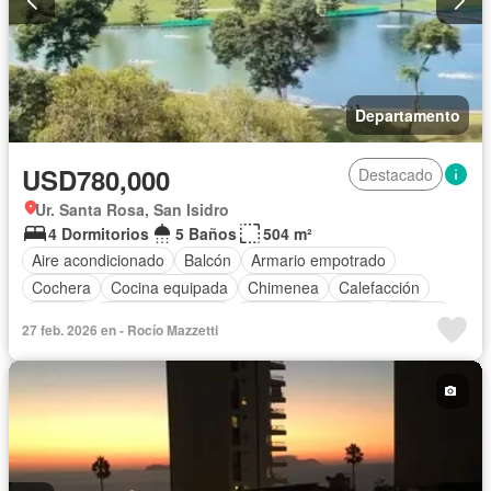
Departamento
USD780,000
Destacado
Ur. Santa Rosa, San Isidro
4 Dormitorios
5 Baños
504 m²
Aire acondicionado
Balcón
Armario empotrado
Cochera
Cocina equipada
Chimenea
Calefacción
Jacuzzi
Vista panorámica
Cuarto de servicio
Terraza
27 feb. 2026 en - Rocío Mazzetti
Patio
Vigilante
Jardín
Barbacoa
Gimnasio
Ascensor
Seguridad
Parcialmente amoblado