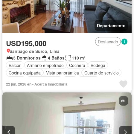
Departamento
USD195,000
Destacado
Santiago de Surco, Lima
3 Dormitorios
4 Baños
110 m²
Balcón
Armario empotrado
Cochera
Bodega
Cocina equipada
Vista panorámica
Cuarto de servicio
Terraza
Tanque de agua
Patio
Vigilante
22 jun. 2026 en - Acerca Inmobiliaria
Acceso para personas con discapacidad
Jardín
Seguridad
Ascensor
Barbacoa
Permite mascotas
Permite niños
Parcialmente amoblado