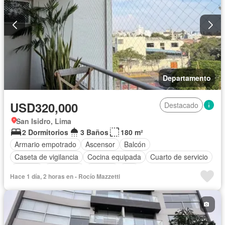
Departamento
USD320,000
Destacado
San Isidro, Lima
2 Dormitorios
3 Baños
180 m²
Armario empotrado
Ascensor
Balcón
Caseta de vigilancia
Cocina equipada
Cuarto de servicio
Internet
Seguridad
Terraza
Wifi
Hace 1 día, 2 horas en - Rocío Mazzetti