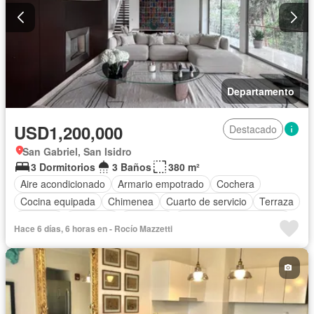
Departamento
USD1,200,000
Destacado
San Gabriel, San Isidro
3 Dormitorios
3 Baños
380 m²
Aire acondicionado
Armario empotrado
Cochera
Cocina equipada
Chimenea
Cuarto de servicio
Terraza
Vigilante
Barbacoa
Ascensor
Parcialmente amoblado
Hace 6 días, 6 horas en - Rocío Mazzetti