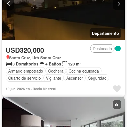
Departamento
USD320,000
Destacado
Santa Cruz, Urb Santa Cruz
3 Dormitorios
4 Baños
120 m²
Armario empotrado
Cochera
Cocina equipada
Cuarto de servicio
Vigilante
Ascensor
Seguridad
Parcialmente amoblado
19 jun. 2026 en - Rocío Mazzetti