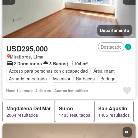
Departamento
USD295,000
Destacado
Miraflores, Lima
2 Dormitorios
3 Baños
104 m²
Acceso para personas con discapacidad
Área infantil
Armario empotrado
Ascensor
Barbacoa
Bodega
Caseta de vigilancia
Tanque de agua
Cocina equipada
Hace 1 semana, 4 días en - Acerca Inmobiliaria
Cuarto de servicio
Cochera
Gas natural
Gimnasio
Jacuzzi
Jardín
Patio
Piscina
Vigilante
Seguridad
Magdalena Del Mar
Surco
San Agustin
Terraza
Vista panorámica
Parcialmente amoblado
2064 resultados
1485 resultados
1485 resultados