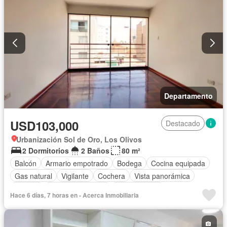
Departamento
USD103,000
Destacado
Urbanización Sol de Oro, Los Olivos
2 Dormitorios
2 Baños
80 m²
Balcón
Armario empotrado
Bodega
Cocina equipada
Gas natural
Vigilante
Cochera
Vista panorámica
Terraza
Permite mascotas
Permite niños
Hace 6 días, 7 horas en - Acerca Inmobiliaria
Parcialmente amoblado