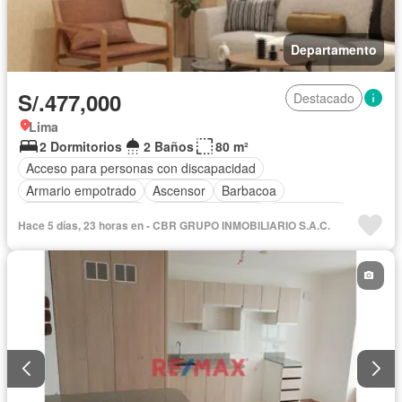
Departamento
S/.477,000
Destacado
Lima
2 Dormitorios
2 Baños
80 m²
Acceso para personas con discapacidad
Armario empotrado
Ascensor
Barbacoa
Caseta de vigilancia
Cuarto de servicio
Gas natural
Hace 5 días, 23 horas en - CBR GRUPO INMOBILIARIO S.A.C.
Jardín
Seguridad
Terraza
Vista panorámica
Parcialmente amoblado