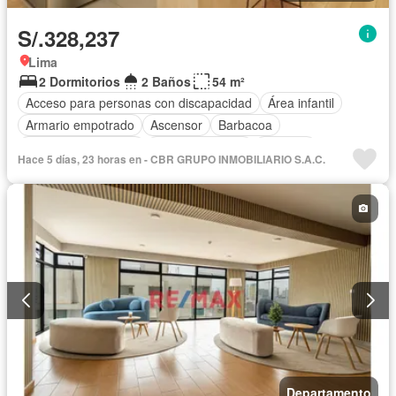
S/.328,237
Lima
2 Dormitorios
2 Baños
54 m²
Acceso para personas con discapacidad
Área infantil
Armario empotrado
Ascensor
Barbacoa
Caseta de vigilancia
Tanque de agua
Cochera
Hace 5 días, 23 horas en - CBR GRUPO INMOBILIARIO S.A.C.
Gas natural
Gimnasio
Patio
Vigilante
Seguridad
Terraza
Sin amoblar
Departamento