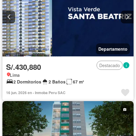
Departamento
S/.430,880
Destacado
Lima
2 Dormitorios
2 Baños
67 m²
16 jun. 2026 en - Inmoba Peru SAC