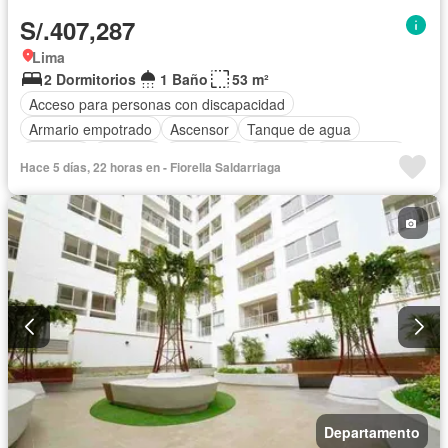
S/.407,287
Lima
2 Dormitorios
1 Baño
53 m²
Acceso para personas con discapacidad
Armario empotrado
Ascensor
Tanque de agua
Cochera
Vigilante
Seguridad
Terraza
Sin amoblar
Hace 5 días, 22 horas en - Fiorella Saldarriaga
Departamento