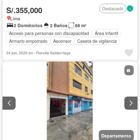
S/.355,000
Destacado
Lima
2 Dormitorios
2 Baños
68 m²
Acceso para personas con discapacidad
Área infantil
Armario empotrado
Ascensor
Caseta de vigilancia
Tanque de agua
Cochera
Piscina
Vigilante
24 jun. 2026 en - Fiorella Saldarriaga
Seguridad
Terraza
Sin amoblar
Departamento