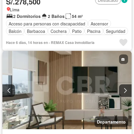
S/.278,500
Destacado
Lima
2 Dormitorios
2 Baños
54 m²
Acceso para personas con discapacidad
Ascensor
Balcón
Barbacoa
Cochera
Patio
Piscina
Seguridad
Terraza
Vista panorámica
Parcialmente amoblado
Hace 6 días, 14 horas en - REMAX Casa Inmobiliaria
Departamento