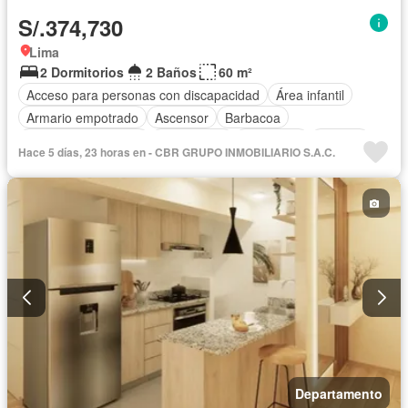
S/.374,730
Lima
2 Dormitorios
2 Baños
60 m²
Acceso para personas con discapacidad
Área infantil
Armario empotrado
Ascensor
Barbacoa
Caseta de vigilancia
Gas natural
Seguridad
Terraza
Hace 5 días, 23 horas en - CBR GRUPO INMOBILIARIO S.A.C.
Vista panorámica
Parcialmente amoblado
Departamento