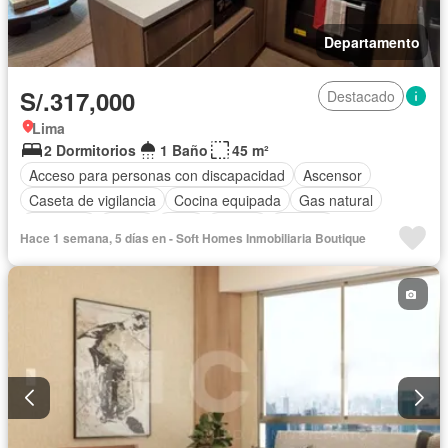
Departamento
S/.317,000
Destacado
Lima
2 Dormitorios
1 Baño
45 m²
Acceso para personas con discapacidad
Ascensor
Caseta de vigilancia
Cocina equipada
Gas natural
Gimnasio
Jardín
Patio
Piscina
Terraza
Hace 1 semana, 5 días en - Soft Homes Inmobiliaria Boutique
Vista panorámica
Sin amoblar