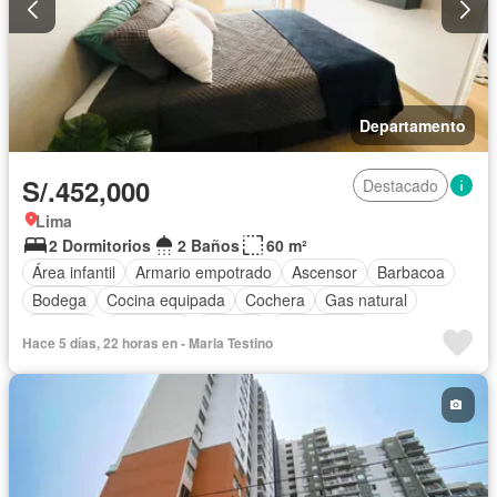
Departamento
S/.452,000
Destacado
Lima
2 Dormitorios
2 Baños
60 m²
Área infantil
Armario empotrado
Ascensor
Barbacoa
Bodega
Cocina equipada
Cochera
Gas natural
Vigilante
Seguridad
Terraza
Sin amoblar
Hace 5 días, 22 horas en - Maria Testino