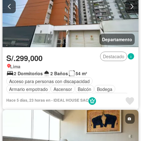
Departamento
S/.299,000
Destacado
Lima
2 Dormitorios
2 Baños
54 m²
Acceso para personas con discapacidad
Armario empotrado
Ascensor
Balcón
Bodega
Cancha de tenis
Caseta de vigilancia
Cocina equipada
Hace 5 días, 23 horas en - IDEAL HOUSE SAC
Cochera
Gimnasio
Internet
Piscina
Wifi