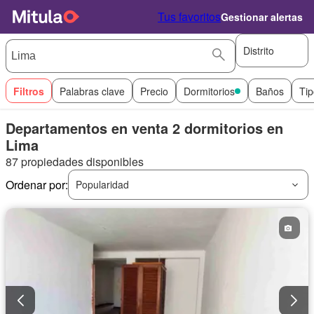
Tus favoritos
Gestionar alertas
Distrito
Filtros
Palabras clave
Precio
Dormitorios
Baños
Tip
Departamentos en venta 2 dormitorios en
Lima
87 propiedades disponibles
Ordenar por:
Popularidad