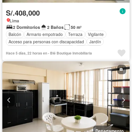
S/.408,000
Lima
2 Dormitorios
2 Baños
50 m²
Balcón
Armario empotrado
Terraza
Vigilante
Acceso para personas con discapacidad
Jardín
Gimnasio
Ascensor
Barbacoa
Sin amoblar
Hace 5 días, 22 horas en - Blé Boutique Inmobiliaria
Departamento