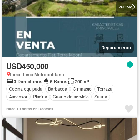
Ver foto
Departamento
USD450,000
Lima, Lima Metropolitana
3 Dormitorios
5 Baños
200 m²
Cocina equipada
Barbacoa
Gimnasio
Terraza
Ascensor
Piscina
Cuarto de servicio
Sauna
Completamente amoblado
Hace 19 horas en Doomos