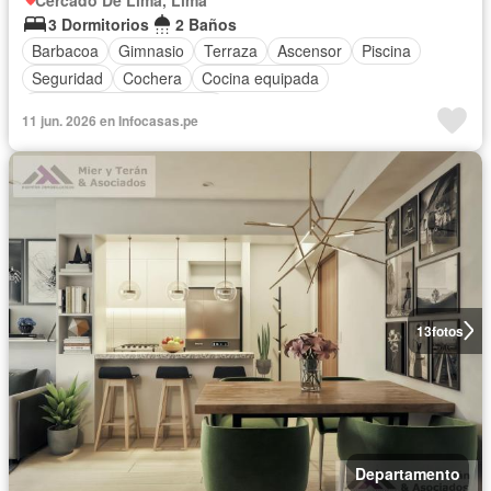
3 Dormitorios
2 Baños
Barbacoa
Gimnasio
Terraza
Ascensor
Piscina
Seguridad
Cochera
Cocina equipada
Completamente amoblado
11 jun. 2026 en Infocasas.pe
13
fotos
Departamento