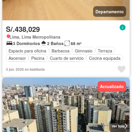
Departamento
S/.438,029
Lima, Lima Metropolitana
3 Dormitorios
2 Baños
68 m²
Espacio para oficina
Barbacoa
Gimnasio
Terraza
Ascensor
Piscina
Cuarto de servicio
Cocina equipada
Vigilante
Completamente amoblado
3 jun. 2026 en babilonia
Actualizado
Ver foto