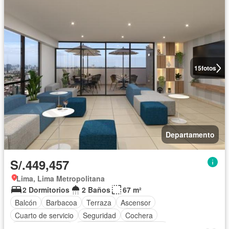
15
fotos
Departamento
S/.449,457
Lima, Lima Metropolitana
2 Dormitorios
2 Baños
67 m²
Balcón
Barbacoa
Terraza
Ascensor
Cuarto de servicio
Seguridad
Cochera
Cocina equipada
Completamente amoblado