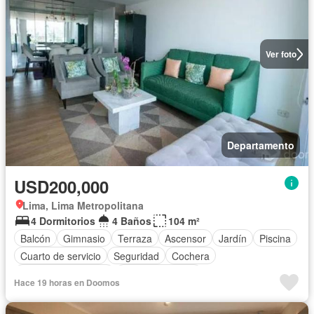
Ver foto
Departamento
USD200,000
Lima, Lima Metropolitana
4 Dormitorios
4 Baños
104 m²
Balcón
Gimnasio
Terraza
Ascensor
Jardín
Piscina
Cuarto de servicio
Seguridad
Cochera
Entertainment room
Cocina equipada
Hace 19 horas en Doomos
Completamente amoblado