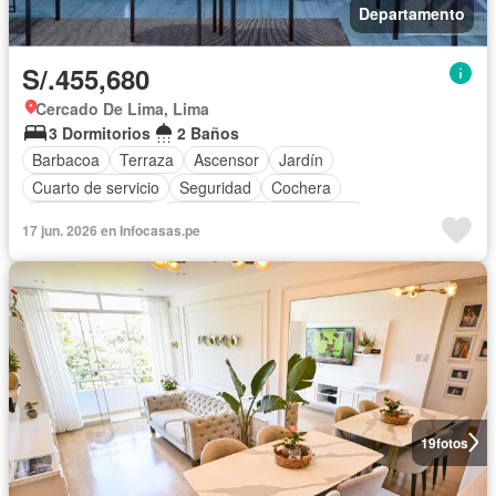
Departamento
S/.455,680
Cercado De Lima, Lima
3 Dormitorios
2 Baños
Barbacoa
Terraza
Ascensor
Jardín
Cuarto de servicio
Seguridad
Cochera
Cocina equipada
Completamente amoblado
17 jun. 2026 en Infocasas.pe
19
fotos