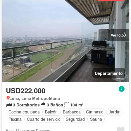
Ver foto
Departamento
USD222,000
Lima, Lima Metropolitana
3 Dormitorios
3 Baños
104 m²
Cocina equipada
Balcón
Barbacoa
Gimnasio
Jardín
Piscina
Cuarto de servicio
Seguridad
Sauna
Completamente amoblado
Hace 19 horas en Doomos