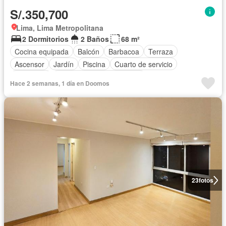
S/.350,700
Lima, Lima Metropolitana
2 Dormitorios
2 Baños
68 m²
Cocina equipada
Balcón
Barbacoa
Terraza
Ascensor
Jardín
Piscina
Cuarto de servicio
Seguridad
Completamente amoblado
Hace 2 semanas, 1 día en Doomos
23
fotos