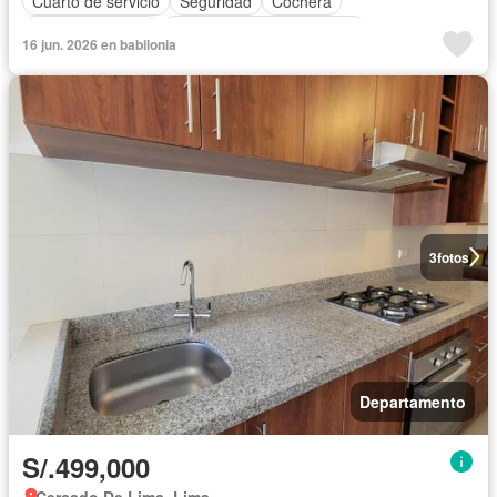
Cuarto de servicio
Seguridad
Cochera
Cocina equipada
Completamente amoblado
16 jun. 2026 en babilonia
3
fotos
Departamento
S/.499,000
Cercado De Lima, Lima