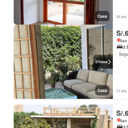
Casa
30 jun.
S/.
San 
2 
Segu
27
fotos
Casa
11 feb.
S/.
San 
3 