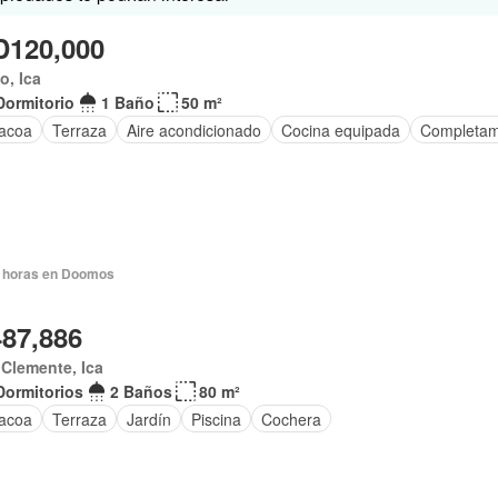
120,000
o, Ica
Dormitorio
1 Baño
50 m²
acoa
Terraza
Aire acondicionado
Cocina equipada
Completam
 horas en Doomos
487,886
Clemente, Ica
Dormitorios
2 Baños
80 m²
acoa
Terraza
Jardín
Piscina
Cochera