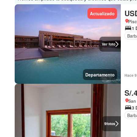
USD
Actualizado
Pisc
1 
Barb
Ver foto
Departamento
Hace 9
S/.
San 
3 
Barb
9
fotos