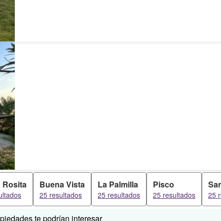
 Rosita
Buena Vista
La Palmilla
Pisco
Sa
ultados
25 resultados
25 resultados
25 resultados
25 
iedades te podrían interesar