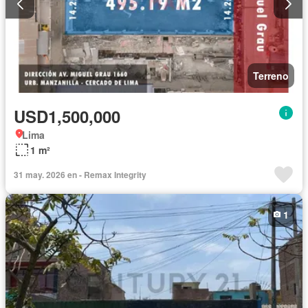
Terreno
USD1,500,000
Lima
1 m²
31 may. 2026 en - Remax Integrity
1