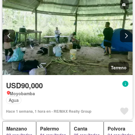
Terreno
USD90,000
Moyobamba
Agua
Hace 1 semana, 1 hora en - RE/MAX Realty Group
Manzano
Palermo
Canta
Polvora
83 resultados
81 resultados
25 resultados
24 resultados