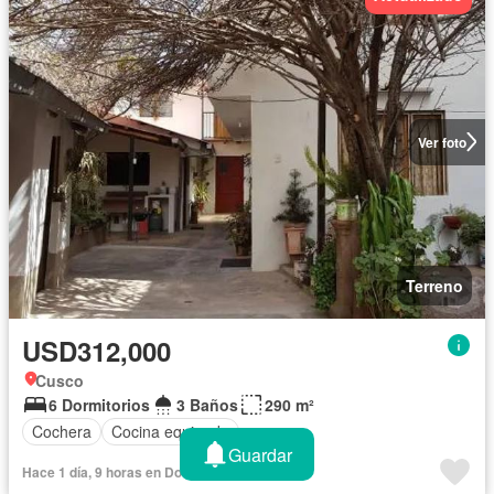
Ver foto
Terreno
USD312,000
Cusco
6 Dormitorios
3 Baños
290 m²
Cochera
Cocina equipada
Guardar
Hace 1 día, 9 horas en Doomos