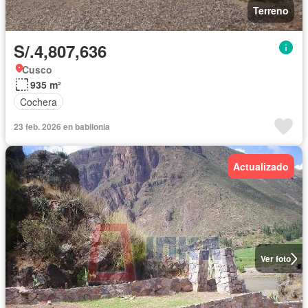
Terreno
S/.4,807,636
Cusco
935 m²
Cochera
23 feb. 2026 en babilonia
Actualizado
Ver foto