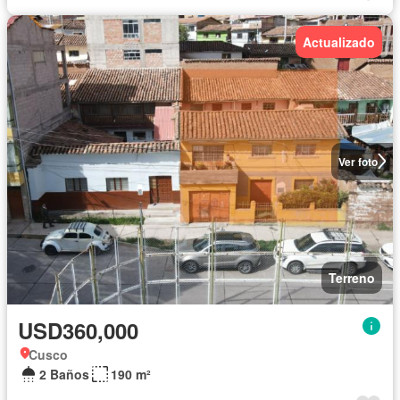
Actualizado
Ver foto
Terreno
USD360,000
Cusco
2 Baños
190 m²