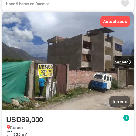
Hace 9 horas en Doomos
Actualizado
Ver foto
Terreno
USD89,000
Cusco
325 m²