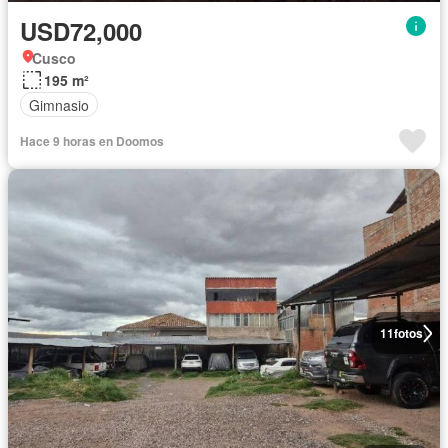
USD72,000
Cusco
195 m²
Gimnasio
Hace 9 horas en Doomos
11
fotos