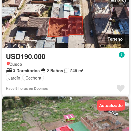
Ver foto
Terreno
USD190,000
Cusco
3 Dormitorios
2 Baños
248 m²
Jardín
Cochera
Hace 9 horas en Doomos
Actualizado