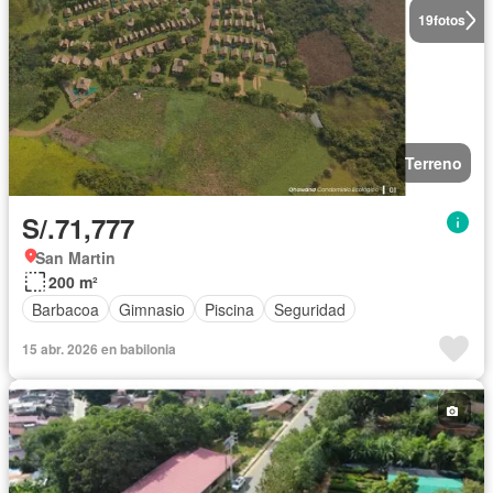
19
fotos
Terreno
S/.71,777
San Martin
200 m²
Barbacoa
Gimnasio
Piscina
Seguridad
15 abr. 2026 en babilonia