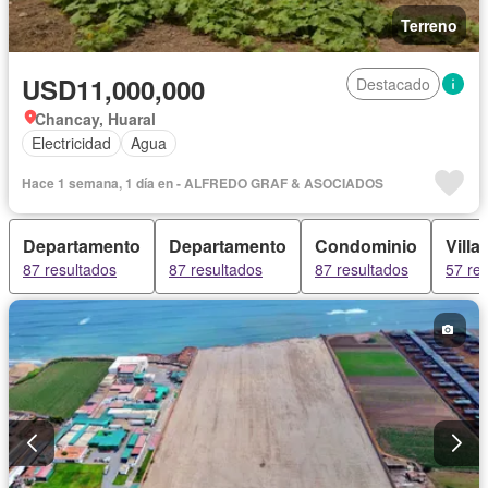
Terreno
USD11,000,000
Destacado
Chancay, Huaral
Electricidad
Agua
Hace 1 semana, 1 día en - ALFREDO GRAF & ASOCIADOS
Departamento
Departamento
Condominio
Villa
87 resultados
87 resultados
87 resultados
57 re