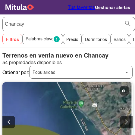
Tus favoritos
Gestionar alertas
Palabras clave
Filtros
1
Precio
Dormitorios
Baños
T
Terrenos en venta nuevo en Chancay
54 propiedades disponibles
Ordenar por:
Popularidad