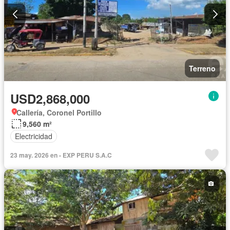
Terreno
USD2,868,000
Callería, Coronel Portillo
9,560 m²
Electricidad
23 may. 2026 en - EXP PERU S.A.C