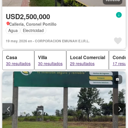
USD2,500,000
Callería, Coronel Portillo
Agua
Electricidad
19 may. 2026 en - CORPORACION EMUNAH E.I.R.L.
Casa
Villa
Local Comercial
Condo
30 resultados
30 resultados
29 resultados
17 resul