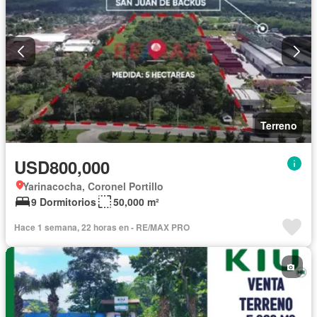
Terreno
USD800,000
Yarinacocha, Coronel Portillo
9 Dormitorios
50,000 m²
Hace 1 semana, 22 horas en - RE/MAX PRO