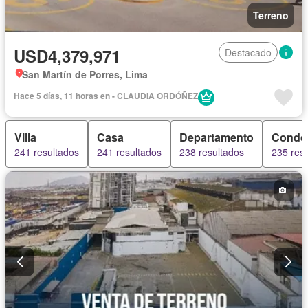
Terreno
USD4,379,971
Destacado
San Martín de Porres, Lima
Hace 5 días, 11 horas en - CLAUDIA ORDÓÑEZ
Villa
Casa
Departamento
Condo
241 resultados
241 resultados
238 resultados
235 res