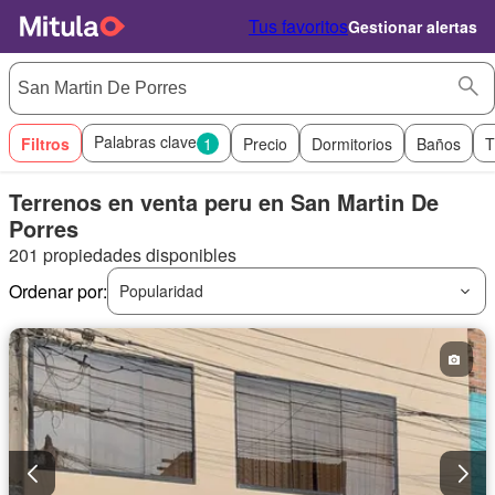
Tus favoritos
Gestionar alertas
Palabras clave
Filtros
1
Precio
Dormitorios
Baños
T
Terrenos en venta peru en San Martin De
Porres
201 propiedades disponibles
Ordenar por:
Popularidad