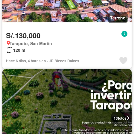
Terreno
S/.130,000
Tarapoto, San Martín
120 m²
Hace 6 días, 4 horas en - JR Bienes Raíces
13
fotos