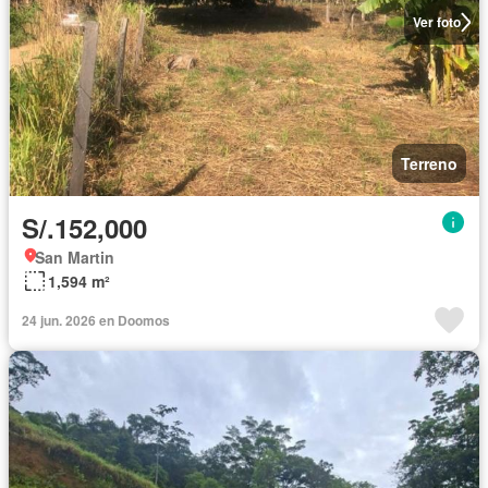
Ver foto
Terreno
S/.152,000
San Martin
1,594 m²
24 jun. 2026 en Doomos