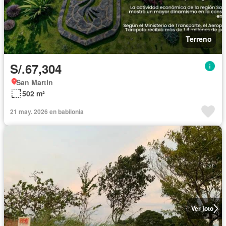
Terreno
S/.67,304
San Martin
502 m²
21 may. 2026 en babilonia
Ver foto