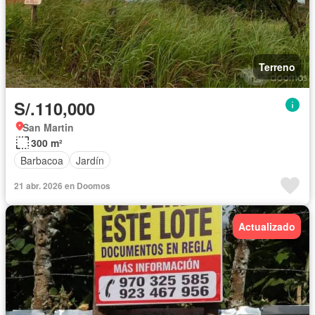
Terreno
S/.110,000
San Martin
300 m²
Barbacoa
Jardín
21 abr. 2026 en Doomos
Actualizado