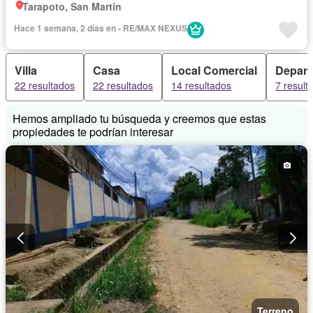
Tarapoto, San Martín
Hace 1 semana, 2 días en - RE/MAX NEXUS
Villa
Casa
Local Comercial
Depart
22 resultados
22 resultados
14 resultados
7 result
Hemos ampliado tu búsqueda y creemos que estas
propiedades te podrían interesar
Terreno