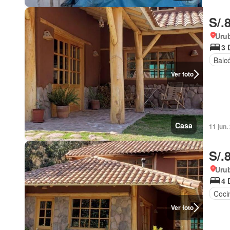
S/.
Uru
3 
Balc
Ver foto
Casa
11 jun.
S/.
Uru
4 
Coci
Ver foto