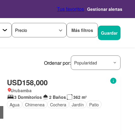
Tus favoritos
Gestionar alertas
Más filtros
Precio
Guardar
Ordenar por:
Popularidad
USD158,000
Urubamba
3 Dormitorios
2 Baños
362 m²
Agua
Chimenea
Cochera
Jardín
Patio