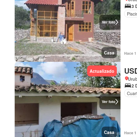
3 
Pisci
Ver foto
Casa
Hace 1
USD
Actualizado
Uru
2 
Cuart
Ver foto
Casa
Hace 1