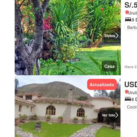
S/.
Uru
5 
Barb
5
fotos
Casa
Hace 2
USD
Actualizado
Uru
6 
Coci
Ver foto