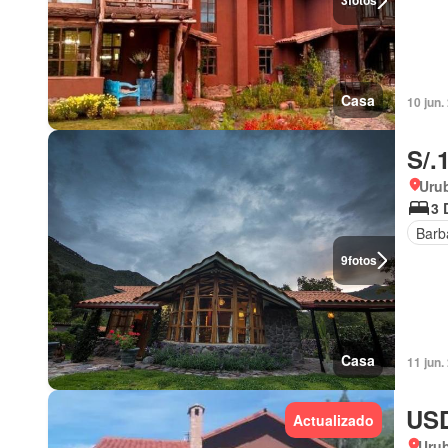
3
fotos
Casa
10 jun.
S/.
Uru
3 
Barb
9
fotos
Casa
11 jun.
USD
Actualizado
Uru