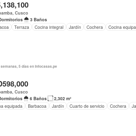
5,138,100
bamba, Cusco
Dormitorios
3 Baños
acoa
Terraza
Cocina integral
Jardín
Cochera
Cocina equip
 semanas, 5 días en Infocasas.pe
598,000
bamba, Cusco
Dormitorios
6 Baños
2,302 m²
na equipada
Barbacoa
Jardín
Cuarto de servicio
Cochera
Ja