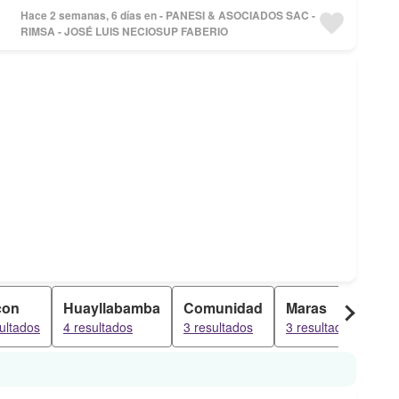
Hace 2 semanas, 6 días en - PANESI & ASOCIADOS SAC -
RIMSA - JOSÉ LUIS NECIOSUP FABERIO
con
Huayllabamba
Comunidad
Maras
Mo
ultados
4 resultados
3 resultados
3 resultados
3 r