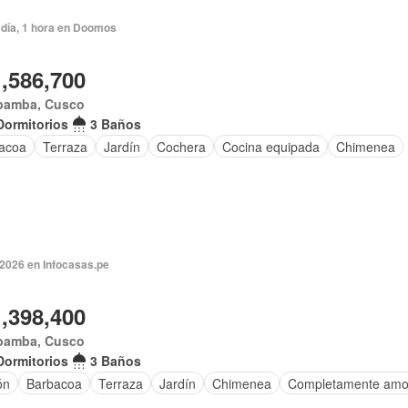
 día, 1 hora en Doomos
1,586,700
bamba, Cusco
Dormitorios
3 Baños
acoa
Terraza
Jardín
Cochera
Cocina equipada
Chimenea
 2026 en Infocasas.pe
1,398,400
bamba, Cusco
Dormitorios
3 Baños
ón
Barbacoa
Terraza
Jardín
Chimenea
Completamente amo