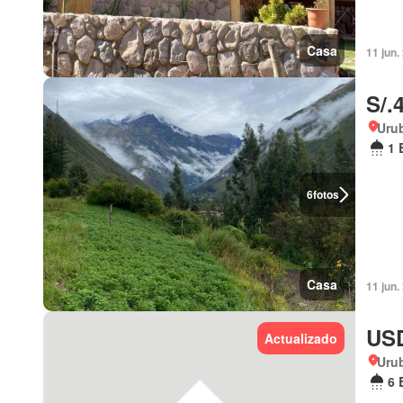
Casa
11 jun.
S/.
Uru
1 
6
fotos
Casa
11 jun.
USD
Actualizado
Uru
6 