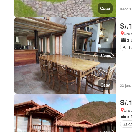
Casa
Hace 1
S/.
Uru
3 
Barb
3
fotos
Casa
23 jun.
S/.
Uru
3 
Balc