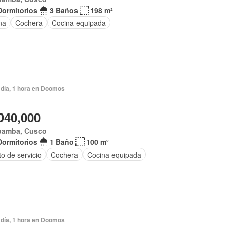
Dormitorios
3 Baños
198 m²
na
Cochera
Cocina equipada
 día, 1 hora en Doomos
40,000
bamba, Cusco
Dormitorios
1 Baño
100 m²
o de servicio
Cochera
Cocina equipada
 día, 1 hora en Doomos