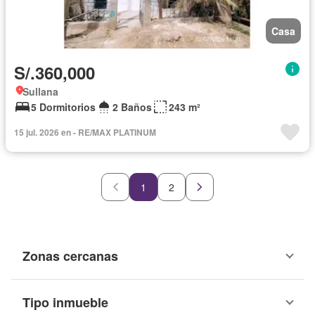
Casa
S/.360,000
Sullana
5 Dormitorios
2 Baños
243 m²
15 jul. 2026 en - RE/MAX PLATINUM
1
2
Zonas cercanas
Tipo inmueble