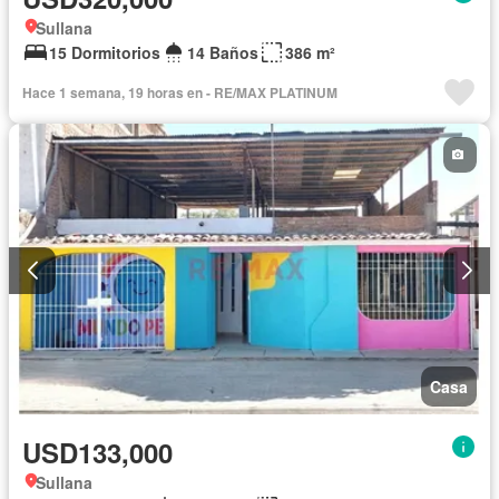
Sullana
15 Dormitorios
14 Baños
386 m²
Hace 1 semana, 19 horas en - RE/MAX PLATINUM
Casa
USD133,000
Sullana