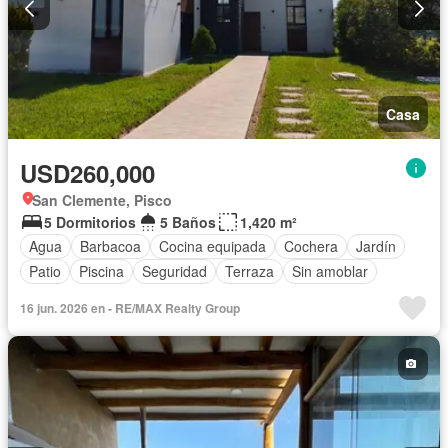
Casa
USD260,000
San Clemente, Pisco
5 Dormitorios
5 Baños
1,420 m²
Agua
Barbacoa
Cocina equipada
Cochera
Jardín
Patio
Piscina
Seguridad
Terraza
Sin amoblar
16 jun. 2026 en - RE/MAX Realty Group