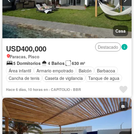
Casa
USD400,000
Destacado
Paracas, Pisco
5 Dormitorios
4 Baños
630 m²
Área infantil
Armario empotrado
Balcón
Barbacoa
Cancha de tenis
Caseta de vigilancia
Tanque de agua
Cocina equipada
Cuarto de servicio
Cochera
Jardín
Hace 6 días, 10 horas en - CAPITOLIO - BBR
Piscina
Seguridad
Terraza
Vista panorámica
Completamente amoblado