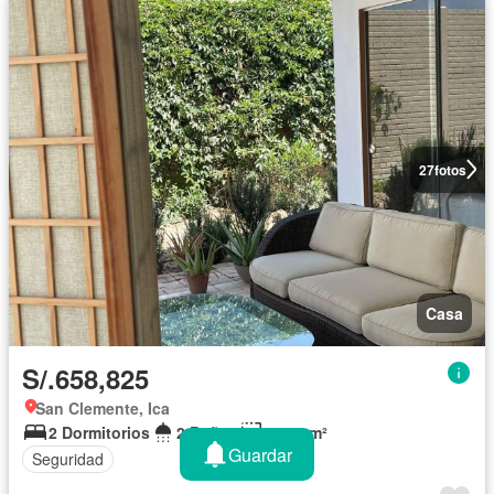
27
fotos
Casa
S/.658,825
San Clemente, Ica
2 Dormitorios
2 Baños
1,000 m²
Guardar
Seguridad