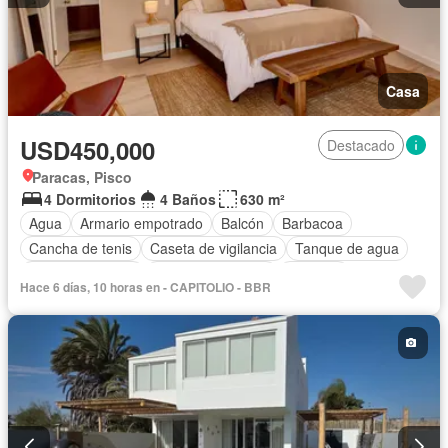
Casa
USD450,000
Destacado
Paracas, Pisco
4 Dormitorios
4 Baños
630 m²
Agua
Armario empotrado
Balcón
Barbacoa
Cancha de tenis
Caseta de vigilancia
Tanque de agua
Cocina equipada
Cuarto de servicio
Cochera
Hace 6 días, 10 horas en - CAPITOLIO - BBR
Seguridad
Terraza
Completamente amoblado