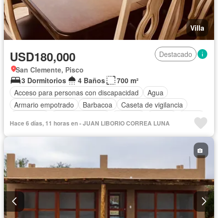
Villa
USD180,000
Destacado
San Clemente, Pisco
3 Dormitorios
4 Baños
700 m²
Acceso para personas con discapacidad
Agua
Armario empotrado
Barbacoa
Caseta de vigilancia
Chimenea
Cocina equipada
Cochera
Jacuzzi
Jardín
Hace 6 días, 11 horas en - JUAN LIBORIO CORREA LUNA
Piscina
Seguridad
Terraza
Vista panorámica
Parcialmente amoblado