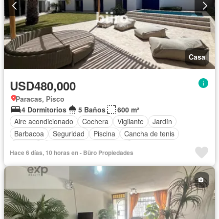
Casa
USD480,000
Paracas, Pisco
4 Dormitorios
5 Baños
600 m²
Aire acondicionado
Cochera
Vigilante
Jardín
Barbacoa
Seguridad
Piscina
Cancha de tenis
Terraza
Completamente amoblado
Hace 6 días, 10 horas en - Büro Propiedades