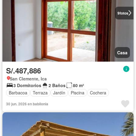
9
fotos
Casa
S/.487,886
San Clemente, Ica
3 Dormitorios
2 Baños
80 m²
Barbacoa
Terraza
Jardín
Piscina
Cochera
30 jun. 2026 en babilonia