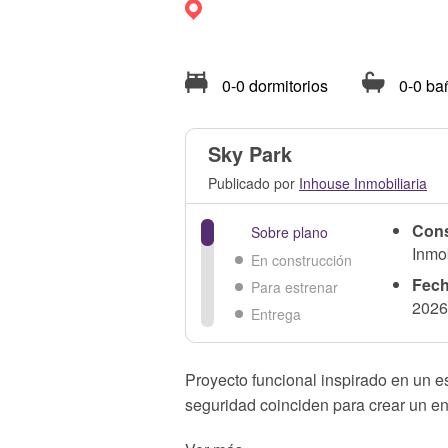
0-0 dormitorios
0-0 ba
Sky Park
Publicado por
Inhouse Inmobiliaria
Cons
Sobre plano
Inmob
En construcción
Fech
Para estrenar
202
Entrega
Proyecto funcional inspirado en un e
seguridad coinciden para crear un e