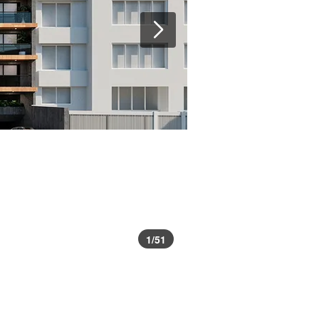
1
/
51