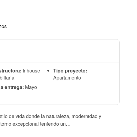
ños
tructora:
Inhouse
Tipo proyecto:
iliaria
Apartamento
a entrega:
Mayo
6
stilo de vida donde la naturaleza, modernidad y
ntorno excepcional teniendo un…