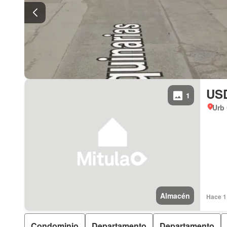
USD
1
Urb 
Almacén
Hace 1
Condominio
Departamento
Departamento