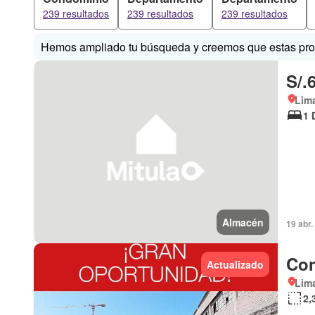
239 resultados
239 resultados
239 resultados
Hemos ampliado tu búsqueda y creemos que estas prop
S/.
Lima
1 
Almacén
19 abr
Con
Actualizado
Lima
2,