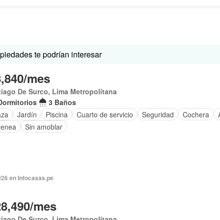
iedades te podrían interesar
8,840/mes
iago De Surco, Lima Metropolitana
Dormitorios
3 Baños
aza
Jardín
Piscina
Cuarto de servicio
Seguridad
Cochera
menea
Sin amoblar
2026 en Infocasas.pe
28,490/mes
iago De Surco, Lima Metropolitana