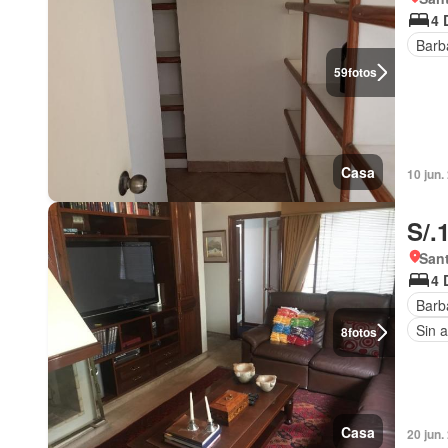
4 
Barb
59
fotos
Casa
10 jun.
S/.
Sant
4 
Barb
Sin 
8
fotos
Casa
20 jun.