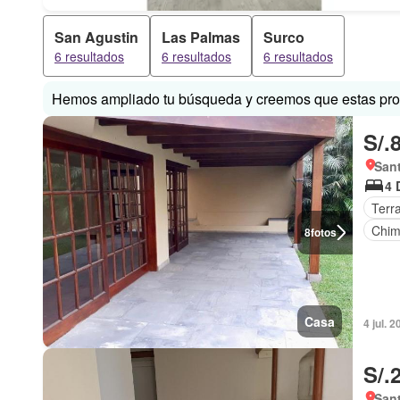
San Agustin
Las Palmas
Surco
6 resultados
6 resultados
6 resultados
Hemos ampliado tu búsqueda y creemos que estas prop
S/.
Sant
4 
Terr
Chi
8
fotos
Casa
4 jul. 
S/.
Sant