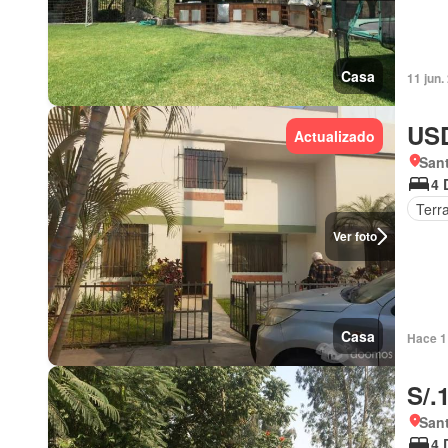
Casa
11 jun.
USD
Actualizado
Sant
4 
Terr
Ver foto
Casa
Hace 1
S/.
Sant
4 