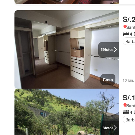
S/.
Sant
4 
Barb
59
fotos
Casa
10 jun.
S/.
Sant
4 
Barb
8
fotos