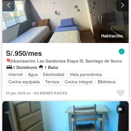
Habitación
S/.950/mes
Urbanización Las Gardenias Etapa III, Santiago de Surco
1 Dormitorio
1 Baño
Internet
Agua
Electricidad
Vista panorámica
Cocina equipada
Terraza
Cocina integral
Biblioteca
Wifi
Barbacoa
Armario empotrado
24 jun. 2026 en - GG BIENES RAICES
Completamente amoblado