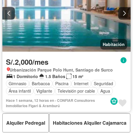
Habitación
S/.2,000/mes
Urbanización Parque Polo Hunt, Santiago de Surco
1 Dormitorio
1.5 Baños
15 m²
Gimnasio
Barbacoa
Piscina
Internet
Seguridad
Área infantil
Vigilante
Televisión por cable
Agua
Electricidad
Acceso para personas con discapacidad
Hace 1 semana, 12 horas en - CONFIAR Consultores
Cancha de tenis
Balcón
Armario empotrado
Ascensor
Inmobiliarios Figari & Aramburú
Gas natural
Wifi
Completamente amoblado
Alquiler Pedregal
Habitaciones Alquiler Cajamarca