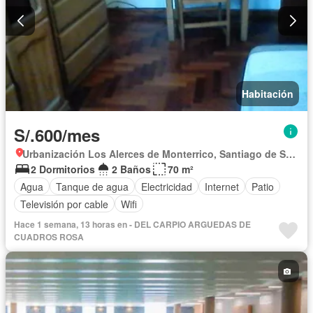
Habitación
S/.600/mes
Urbanización Los Alerces de Monterrico, Santiago de Surco
2 Dormitorios
2 Baños
70 m²
Agua
Tanque de agua
Electricidad
Internet
Patio
Televisión por cable
Wifi
Hace 1 semana, 13 horas en - DEL CARPIO ARGUEDAS DE
CUADROS ROSA