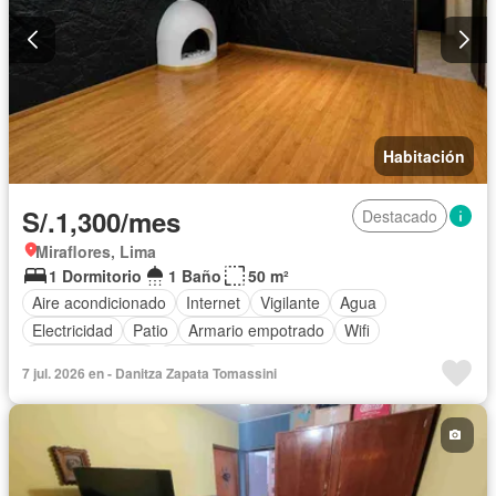
Habitación
S/.1,300/mes
Destacado
Miraflores, Lima
1 Dormitorio
1 Baño
50 m²
Aire acondicionado
Internet
Vigilante
Agua
Electricidad
Patio
Armario empotrado
Wifi
Tanque de agua
Sin amoblar
7 jul. 2026 en - Danitza Zapata Tomassini