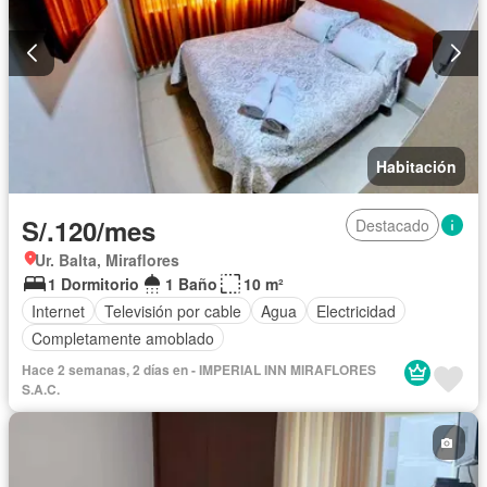
Habitación
S/.120/mes
Destacado
Ur. Balta, Miraflores
1 Dormitorio
1 Baño
10 m²
Internet
Televisión por cable
Agua
Electricidad
Completamente amoblado
Hace 2 semanas, 2 días en - IMPERIAL INN MIRAFLORES
S.A.C.