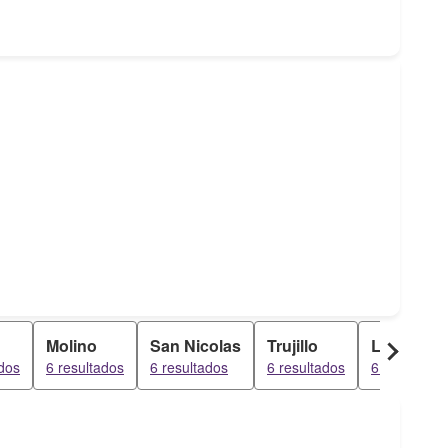
Molino
San Nicolas
Trujillo
La Esper
ados
6 resultados
6 resultados
6 resultados
6 resultado