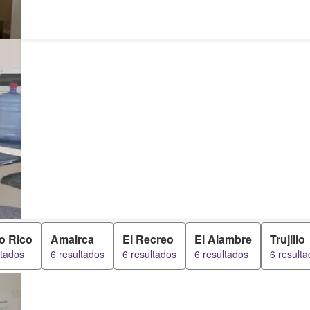
o Rico
Amairca
El Recreo
El Alambre
Trujillo
ltados
6 resultados
6 resultados
6 resultados
6 result