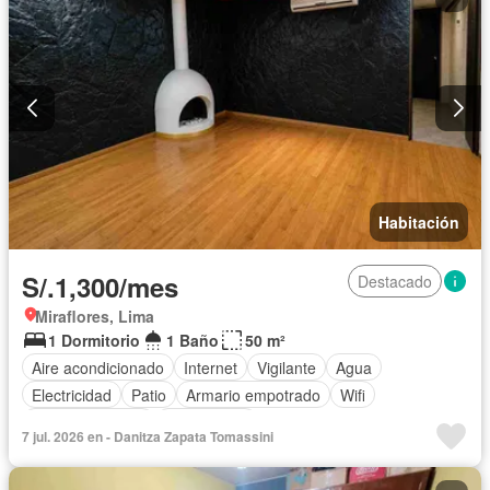
Habitación
S/.1,300/mes
Destacado
Miraflores, Lima
1 Dormitorio
1 Baño
50 m²
Aire acondicionado
Internet
Vigilante
Agua
Electricidad
Patio
Armario empotrado
Wifi
Tanque de agua
Sin amoblar
7 jul. 2026 en - Danitza Zapata Tomassini