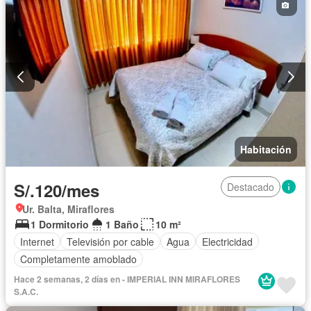
Habitación
S/.120/mes
Destacado
Ur. Balta, Miraflores
1 Dormitorio
1 Baño
10 m²
Internet
Televisión por cable
Agua
Electricidad
Completamente amoblado
Hace 2 semanas, 2 días en - IMPERIAL INN MIRAFLORES
S.A.C.