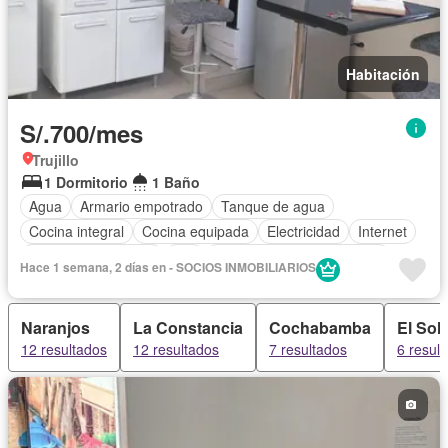
Habitación
S/.700/mes
Trujillo
1 Dormitorio
1 Baño
Agua
Armario empotrado
Tanque de agua
Cocina integral
Cocina equipada
Electricidad
Internet
Televisión por cable
Wifi
Completamente amoblado
Hace 1 semana, 2 días en - SOCIOS INMOBILIARIOS
Naranjos
La Constancia
Cochabamba
El Sol
12 resultados
12 resultados
7 resultados
6 resul