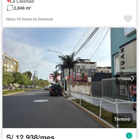
La Libertad
2,846 m²
Hace 15 horas en Doomos
11
fotos
Terreno
S/.12,938/mes