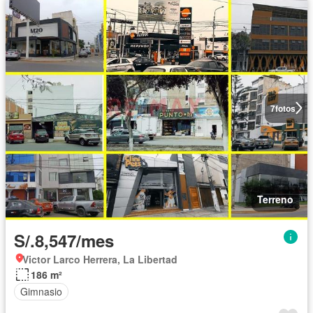
7
fotos
Terreno
S/.8,547/mes
Victor Larco Herrera, La Libertad
186 m²
Gimnasio