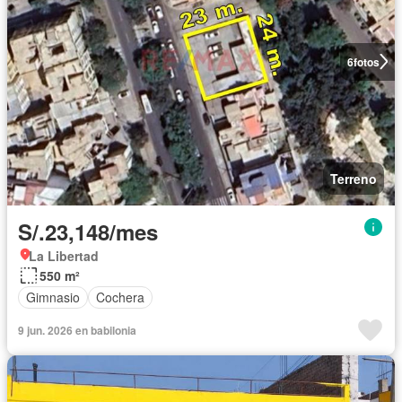
6
fotos
Terreno
S/.23,148/mes
La Libertad
550 m²
Gimnasio
Cochera
9 jun. 2026 en babilonia