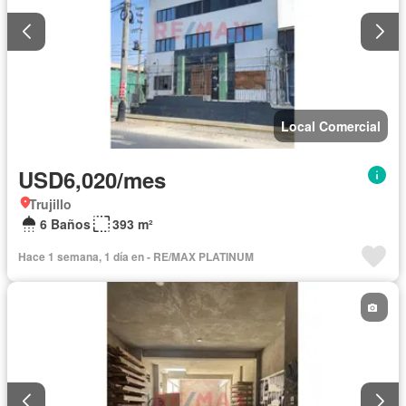
Local Comercial
USD6,020/mes
Trujillo
6 Baños
393 m²
Hace 1 semana, 1 día en - RE/MAX PLATINUM