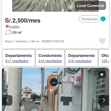
Local Comercial
S/.2,500/mes
Destacado
Trujillo
130 m²
Hace 1 semana, 1 día en - REMAX FOCUS
Departamento
Condominio
Departamento
Ofici
317 resultados
316 resultados
316 resultados
125 r