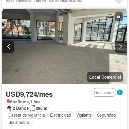
Hace 1 semana, 1 día en - EXITO INMOBLIARIA
Local Comercial
USD9,724/mes
Destacado
Miraflores, Lima
2 Baños
286 m²
Caseta de vigilancia
Electricidad
Vigilante
Seguridad
Sin amoblar