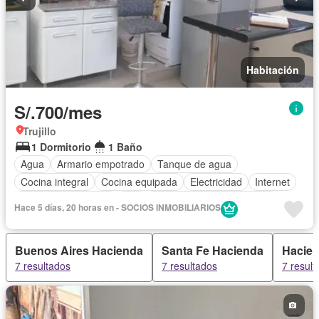
Habitación
S/.700/mes
Trujillo
1 Dormitorio
1 Baño
Agua
Armario empotrado
Tanque de agua
Cocina integral
Cocina equipada
Electricidad
Internet
Televisión por cable
Wifi
Completamente amoblado
Hace 5 días, 20 horas en - SOCIOS INMOBILIARIOS
Buenos Aires Hacienda
Santa Fe Hacienda
Hacien
7 resultados
7 resultados
7 result