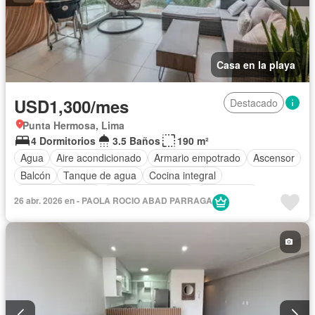
Casa en la playa
USD1,300/mes
Destacado
Punta Hermosa, Lima
4 Dormitorios
3.5 Baños
190 m²
Agua
Aire acondicionado
Armario empotrado
Ascensor
Balcón
Tanque de agua
Cocina integral
Cocina equipada
Cuarto de servicio
Electricidad
26 abr. 2026 en - PAOLA ROCIO ABAD PARRAGA
Cochera
Piscina
Vigilante
Seguridad
Terraza
Vista panorámica
Permite mascotas
Permite niños
Parcialmente amoblado