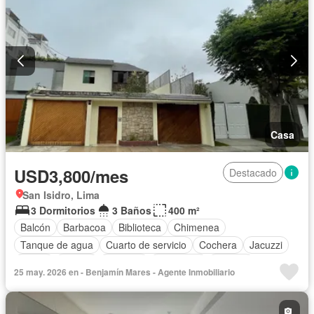
Casa
USD3,800/mes
Destacado
San Isidro, Lima
3 Dormitorios
3 Baños
400 m²
Balcón
Barbacoa
Biblioteca
Chimenea
Tanque de agua
Cuarto de servicio
Cochera
Jacuzzi
Jardín
Piscina
Vigilante
Seguridad
Terraza
25 may. 2026 en - Benjamín Mares - Agente Inmobiliario
Parcialmente amoblado