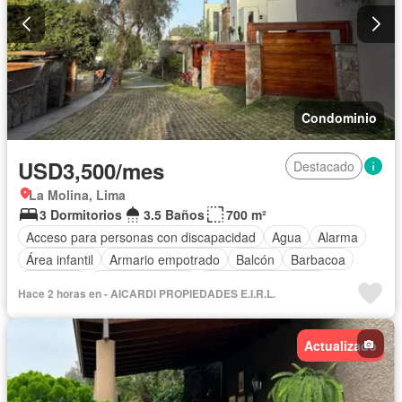
Condominio
USD3,500/mes
Destacado
La Molina, Lima
3 Dormitorios
3.5 Baños
700 m²
Acceso para personas con discapacidad
Agua
Alarma
Área infantil
Armario empotrado
Balcón
Barbacoa
Biblioteca
Cancha de tenis
Caseta de vigilancia
Hace 2 horas en - AICARDI PROPIEDADES E.I.R.L.
Chimenea
Tanque de agua
Cocina integral
Cocina equipada
Cuarto de servicio
Electricidad
Actualizado
Cochera
Gimnasio
Internet
Jacuzzi
Jardín
Patio
Piscina
Vigilante
Sauna
Seguridad
Terraza
Permite mascotas
Permite niños
Solo familias