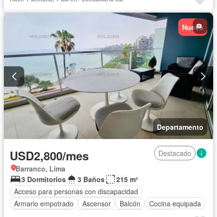
Nuevo
Departamento
USD2,800/mes
Destacado
Barranco, Lima
3 Dormitorios
3 Baños
215 m²
Acceso para personas con discapacidad
Armario empotrado
Ascensor
Balcón
Cocina equipada
Cuarto de servicio
Cochera
Gimnasio
Jardín