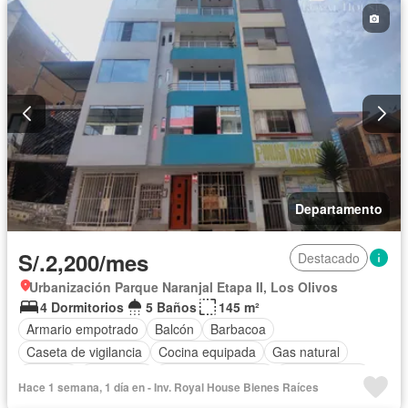
Departamento
S/.2,200/mes
Destacado
Urbanización Parque Naranjal Etapa II, Los Olivos
4 Dormitorios
5 Baños
145 m²
Armario empotrado
Balcón
Barbacoa
Caseta de vigilancia
Cocina equipada
Gas natural
Internet
Seguridad
Permite mascotas
Permite niños
Hace 1 semana, 1 día en - Inv. Royal House Bienes Raíces
Parcialmente amoblado