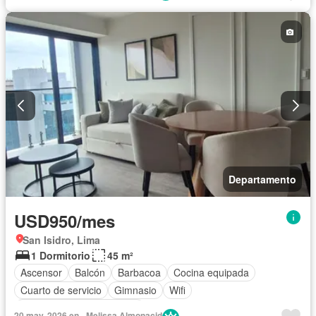
Piscina
Vigilante
Sauna
Seguridad
Vista panorámica
Permite mascotas
Sin amoblar
Departamento
USD950/mes
San Isidro, Lima
1 Dormitorio
45 m²
Ascensor
Balcón
Barbacoa
Cocina equipada
Cuarto de servicio
Gimnasio
Wifi
Completamente amoblado
20 may. 2026 en - Melissa Almonacid