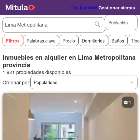
Tus favoritos
Gestionar alertas
Población
Filtros
Palabras clave
Precio
Dormitorios
Baños
Tipo
Inmuebles en alquiler en Lima Metropolitana
provincia
1,921 propiedades disponibles
Ordenar por:
Popularidad
1