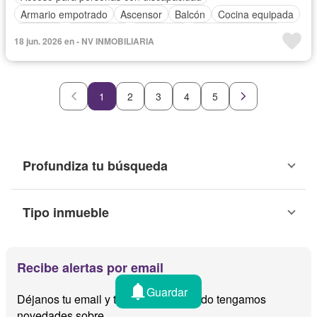
Armario empotrado
Ascensor
Balcón
Cocina equipada
Cochera
Gas natural
Seguridad
Permite mascotas
18 jun. 2026 en - NV INMOBILIARIA
Permite niños
Parcialmente amoblado
1
2
3
4
5
Profundiza tu búsqueda
Tipo inmueble
Recibe alertas por email
Guardar
Déjanos tu email y te avisamos cuando tengamos
novedades sobre