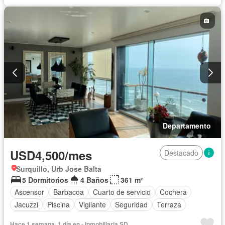
Departamento
USD4,500/mes
Destacado
Surquillo, Urb Jose Balta
5 Dormitorios
4 Baños
361 m²
Ascensor
Barbacoa
Cuarto de servicio
Cochera
Jacuzzi
Piscina
Vigilante
Seguridad
Terraza
Vista panorámica
Permite niños
Hace 1 semana, 1 día en - Inmobiliaria SD