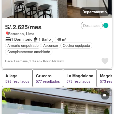
Departamento
S/.2,625/mes
Destacado
Barranco, Lima
1 Dormitorio
1 Baño
48 m²
Armario empotrado
Ascensor
Cocina equipada
Completamente amoblado
Hace 1 semana, 1 día en - Rocío Mazzetti
Aliaga
Crucero
La Magdalena
Magdal
598 resultados
577 resultados
573 resultados
573 resu