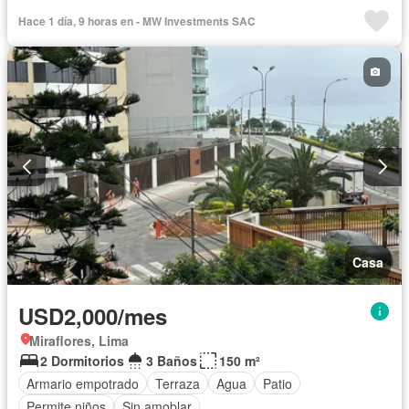
Cochera
Gimnasio
Jacuzzi
Jardín
Patio
Piscina
Hace 1 día, 9 horas en - MW Investments SAC
Seguridad
Terraza
Permite mascotas
Permite niños
Sin amoblar
Casa
USD2,000/mes
Miraflores, Lima
2 Dormitorios
3 Baños
150 m²
Armario empotrado
Terraza
Agua
Patio
Permite niños
Sin amoblar