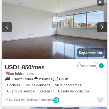
Departamento
USD1,850/mes
Destacado
San Isidro, Lima
3 Dormitorios
2 Baños
155 m²
Cochera
Cocina equipada
Vista panorámica
Cuarto de servicio
Ascensor
Caseta de vigilancia
Permite niños
Permite mascotas
Sin amoblar
17 jul. 2026 en - Melissa Almonacid