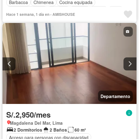
Barbacoa
Chimenea
Cocina equipada
Cuarto de servicio
Cochera
Jacuzzi
Jardín
Patio
Hace 1 semana, 1 día en - AMISHOUSE
Piscina
Vigilante
Seguridad
Terraza
Permite mascotas
Permite niños
Completamente amoblado
Departamento
S/.2,950/mes
Magdalena Del Mar, Lima
2 Dormitorios
2 Baños
60 m²
Acceso para personas con discapacidad