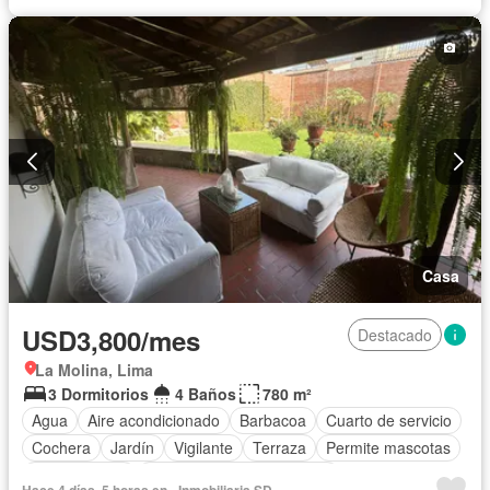
Casa
USD3,800/mes
Destacado
La Molina, Lima
3 Dormitorios
4 Baños
780 m²
Agua
Aire acondicionado
Barbacoa
Cuarto de servicio
Cochera
Jardín
Vigilante
Terraza
Permite mascotas
Permite niños
Completamente amoblado
Hace 4 días, 5 horas en - Inmobiliaria SD