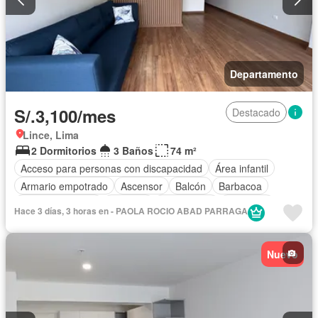
Departamento
S/.3,100/mes
Destacado
Lince, Lima
2 Dormitorios
3 Baños
74 m²
Acceso para personas con discapacidad
Área infantil
Armario empotrado
Ascensor
Balcón
Barbacoa
Cocina equipada
Cochera
Gas natural
Gimnasio
Hace 3 días, 3 horas en - PAOLA ROCIO ABAD PARRAGA
Piscina
Vigilante
Seguridad
Terraza
Vista panorámica
Permite mascotas
Permite niños
Nuevo
Sin amoblar