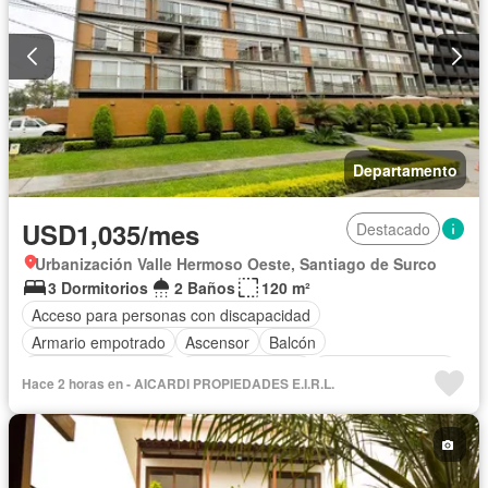
Televisión por cable
Terraza
Vista panorámica
Wifi
Permite mascotas
Permite niños
Solo familias
Sin amoblar
Departamento
USD1,035/mes
Destacado
Urbanización Valle Hermoso Oeste, Santiago de Surco
3 Dormitorios
2 Baños
120 m²
Acceso para personas con discapacidad
Armario empotrado
Ascensor
Balcón
Caseta de vigilancia
Tanque de agua
Cuarto de servicio
Hace 2 horas en - AICARDI PROPIEDADES E.I.R.L.
Cochera
Vigilante
Sin amoblar