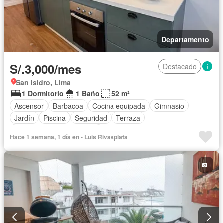
Departamento
S/.3,000/mes
Destacado
San Isidro, Lima
1 Dormitorio
1 Baño
52 m²
Ascensor
Barbacoa
Cocina equipada
Gimnasio
Jardín
Piscina
Seguridad
Terraza
Completamente amoblado
Hace 1 semana, 1 día en - Luis Rivasplata