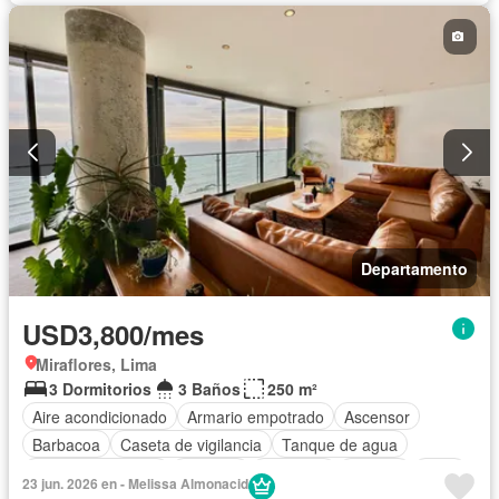
Departamento
USD3,800/mes
Miraflores, Lima
3 Dormitorios
3 Baños
250 m²
Aire acondicionado
Armario empotrado
Ascensor
Barbacoa
Caseta de vigilancia
Tanque de agua
Cuarto de servicio
Cochera
Gimnasio
Internet
Patio
23 jun. 2026 en - Melissa Almonacid