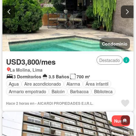
Sin amoblar
Condominio
USD3,800/mes
Destacado
La Molina, Lima
3 Dormitorios
3.5 Baños
700 m²
Agua
Aire acondicionado
Alarma
Área infantil
Armario empotrado
Balcón
Barbacoa
Biblioteca
Calefacción
Cancha de tenis
Caseta de vigilancia
Hace 2 horas en - AICARDI PROPIEDADES E.I.R.L.
Chimenea
Tanque de agua
Cocina integral
Cocina equipada
Cuarto de servicio
Electricidad
Nuevo
Cochera
Gimnasio
Internet
Jacuzzi
Jardín
Patio
Piscina
Vigilante
Sauna
Seguridad