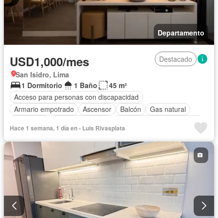
Departamento
USD1,000/mes
Destacado
San Isidro, Lima
1 Dormitorio
1 Baño
45 m²
Acceso para personas con discapacidad
Armario empotrado
Ascensor
Balcón
Gas natural
Seguridad
Vista panorámica
Completamente amoblado
Hace 1 semana, 1 día en - Luis Rivasplata