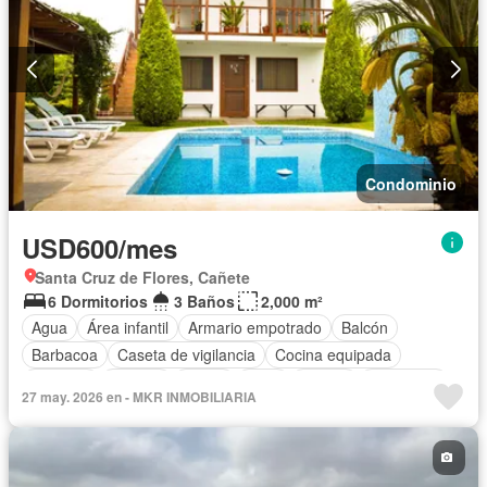
Condominio
USD600/mes
Santa Cruz de Flores, Cañete
6 Dormitorios
3 Baños
2,000 m²
Agua
Área infantil
Armario empotrado
Balcón
Barbacoa
Caseta de vigilancia
Cocina equipada
Cochera
Internet
Jardín
Patio
Piscina
Seguridad
27 may. 2026 en - MKR INMOBILIARIA
Terraza
Permite mascotas
Permite niños
Completamente amoblado