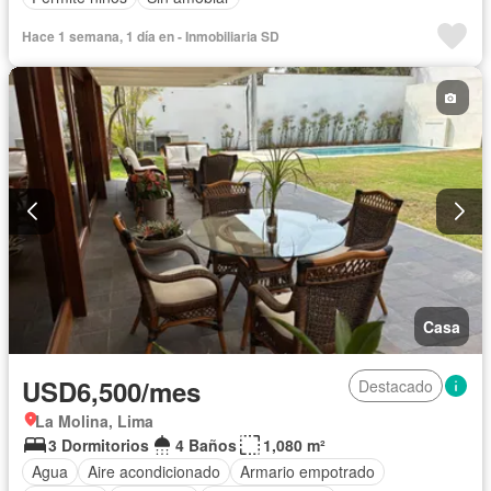
Hace 1 semana, 1 día en - Inmobiliaria SD
Casa
USD6,500/mes
Destacado
La Molina, Lima
3 Dormitorios
4 Baños
1,080 m²
Agua
Aire acondicionado
Armario empotrado