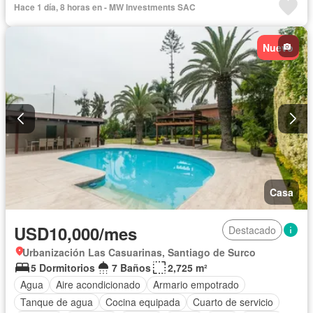
Hace 1 día, 8 horas en - MW Investments SAC
Vigilante
Seguridad
Terraza
Sin amoblar
Nuevo
Casa
USD10,000/mes
Destacado
Urbanización Las Casuarinas, Santiago de Surco
5 Dormitorios
7 Baños
2,725 m²
Agua
Aire acondicionado
Armario empotrado
Tanque de agua
Cocina equipada
Cuarto de servicio