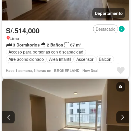
Departamento
S/.514,000
Destacado
Lima
3 Dormitorios
2 Baños
67 m²
Acceso para personas con discapacidad
Aire acondicionado
Área infantil
Ascensor
Balcón
Caseta de vigilancia
Tanque de agua
Cocina equipada
Hace 1 semana, 6 horas en - BROKERLAND - New Deal
Cochera
Gimnasio
Internet
Patio
Vigilante
Seguridad
Terraza
Vista panorámica
Sin amoblar