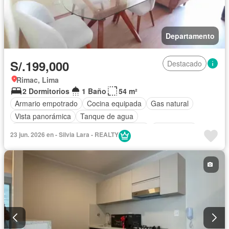
Departamento
S/.199,000
Destacado
Rimac, Lima
2 Dormitorios
1 Baño
54 m²
Armario empotrado
Cocina equipada
Gas natural
Vista panorámica
Tanque de agua
Acceso para personas con discapacidad
Área infantil
23 jun. 2026 en - Silvia Lara - REALTY
Jardín
Caseta de vigilancia
Ascensor
Seguridad
Internet
Permite mascotas
Permite niños
Parcialmente amoblado