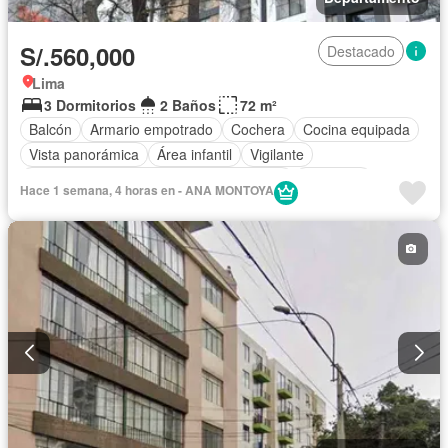
S/.560,000
Destacado
Lima
3 Dormitorios
2 Baños
72 m²
Balcón
Armario empotrado
Cochera
Cocina equipada
Vista panorámica
Área infantil
Vigilante
Acceso para personas con discapacidad
Barbacoa
Hace 1 semana, 4 horas en - ANA MONTOYA
Gimnasio
Ascensor
Seguridad
Permite mascotas
Sin amoblar