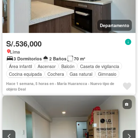
Departamento
S/.536,000
Lima
3 Dormitorios
2 Baños
70 m²
Área infantil
Ascensor
Balcón
Caseta de vigilancia
Cocina equipada
Cochera
Gas natural
Gimnasio
Jardín
Sin amoblar
Hace 1 semana, 5 horas en - María Huarancca - Nuevo tipo de
objeto Deal