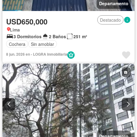
Departamento
USD650,000
Destacado
Lima
3 Dormitorios
2 Baños
251 m²
Cochera
Sin amoblar
8 jun. 2026 en - LOGRA Inmobiliaria
Departamento