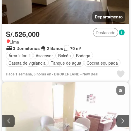
Departamento
S/.526,000
Destacado
Lima
3 Dormitorios
2 Baños
70 m²
Área infantil
Ascensor
Balcón
Bodega
Caseta de vigilancia
Tanque de agua
Cocina equipada
Internet
Patio
Seguridad
Terraza
Vista panorámica
Hace 1 semana, 6 horas en - BROKERLAND - New Deal
Sin amoblar